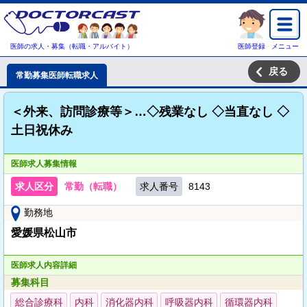
医師の求人・募集（転職・アルバイト）
医師登録
メニュー
戻る
常勤募集医師転職求人
＜外来、訪問診療等＞…◇残業なし ◇当直なし ◇
土日祝休み
医師求人募集情報
求人区分
常勤（転職）
求人番号
8143
勤務地
愛媛県松山市
医師求人内容詳細
募集科目
総合診療科
内科
消化器内科
呼吸器内科
循環器内科