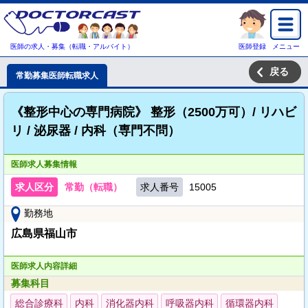
医師の求人・募集（転職・アルバイト）
医師登録
メニュー
戻る
常勤募集医師転職求人
《整形中心の専門病院》 整形（2500万可）/ リハビ
リ / 泌尿器 / 内科（専門不問）
医師求人募集情報
求人区分
常勤（転職）
求人番号
15005
勤務地
広島県福山市
医師求人内容詳細
募集科目
総合診療科
内科
消化器内科
呼吸器内科
循環器内科