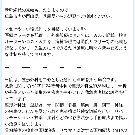
新幹線代の支給もいたしますので、
広島市内や岡山県、兵庫県からの通勤もご検討ください。
＜働きやすい環境作りを目指しています!!＞
医療クラークを配置し、外来診療においては、カルテ記載、検査
オーダーやコスト入力を、病棟管理では退院サマリー等の記載も
行なっており、先生方にはできるだけ診療に時間を費やせるよう
な体制を整えております。
―………――………―………―………―
当院は、整形外科を中心とした急性期医療を担う病院です。
救急に関しては365日24時間体制で整形外科医師が常駐し、骨折
や外傷といった整形外科疾患を中心とした救急患者様の診療を行
っています。
整形外科は、運動器（骨・関節・脊椎・筋肉・腱・靭帯・神経）
の疾患や、けがを受けられた患者様に的確な診断を行い、リハビ
リテーション・投薬・注射などの保存療法から手術療法まで幅広
い治療を提供します。
骨粗鬆症の検査や薬物治療、リウマチに対する薬物療法（MTXや