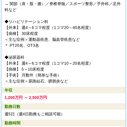
→ 関節（肩・股・膝）／脊椎脊髄／スポーツ整形／手外科／足外
科など
◆リハビリテーション科
【外来】 週4～6コマ程度（1コマ20～40名程度）
【病棟】 30床程度
＜主な症例＞運動器疾患、脳血管疾患など
＊ PT20名、OT3名
◆泌尿器科
【外来】 週4～6コマ程度（1コマ10～20名程度）
【病棟】 5～10床程度
【手術】 月数件（簡単な手術）
＜主な症例＞尿路結石、膀胱炎など
年収
1,200万円 ～ 2,500万円
勤務日数
週5日（週4日勤務もご相談可能）
勤務時間