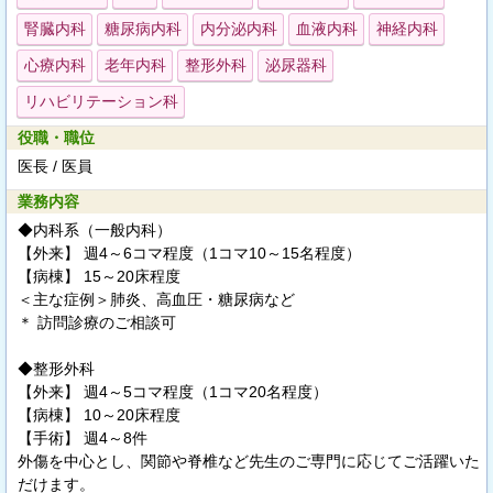
腎臓内科
糖尿病内科
内分泌内科
血液内科
神経内科
心療内科
老年内科
整形外科
泌尿器科
リハビリテーション科
役職・職位
医長 / 医員
業務内容
◆内科系（一般内科）
【外来】 週4～6コマ程度（1コマ10～15名程度）
【病棟】 15～20床程度
＜主な症例＞肺炎、高血圧・糖尿病など
＊ 訪問診療のご相談可
◆整形外科
【外来】 週4～5コマ程度（1コマ20名程度）
【病棟】 10～20床程度
【手術】 週4～8件
外傷を中心とし、関節や脊椎など先生のご専門に応じてご活躍いた
だけます。