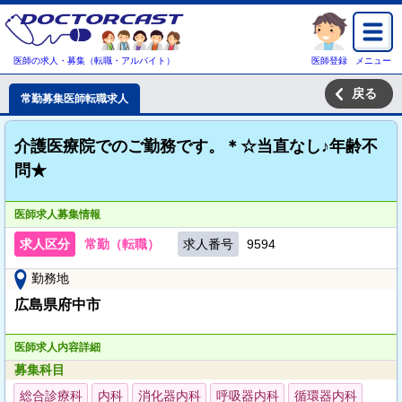
医師の求人・募集（転職・アルバイト）
医師登録
メニュー
戻る
常勤募集医師転職求人
介護医療院でのご勤務です。＊☆当直なし♪年齢不
問★
医師求人募集情報
求人区分
常勤（転職）
求人番号
9594
勤務地
広島県府中市
医師求人内容詳細
募集科目
総合診療科
内科
消化器内科
呼吸器内科
循環器内科