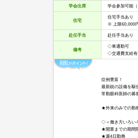
学会出席
学会参加可能（
住宅手当あり
住宅
※ 上限60,000
赴任手当
赴任手当あり
◇車通勤可
備考
◇交通費支給有
症例豊富！
最新鋭の設備を駆
常勤眼科医師の募
★外来のみでの勤
◇＜働き方いろい
★開業までの期間
★週4日勤務