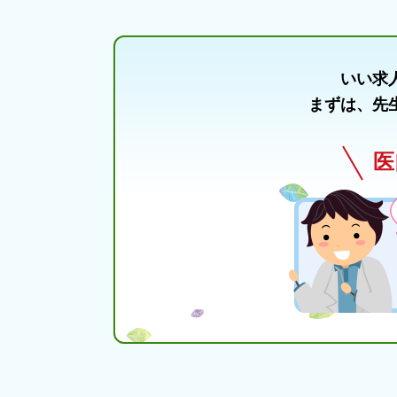
いい求
まずは、先
医