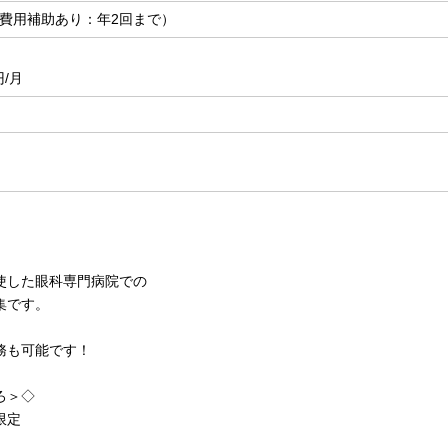
費用補助あり：年2回まで）
円/月
使した眼科専門病院での
集です。
務も可能です！
ろ＞◇
限定