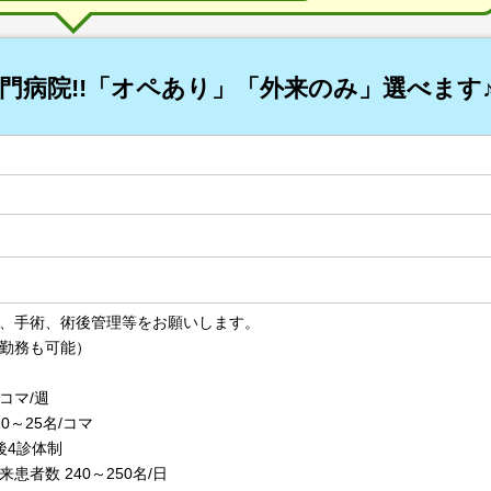
門病院!!「オペあり」「外来のみ」選べます♪
、手術、術後管理等をお願いします。
勤務も可能）
0コマ/週
0～25名/コマ
4診体制
者数 240～250名/日