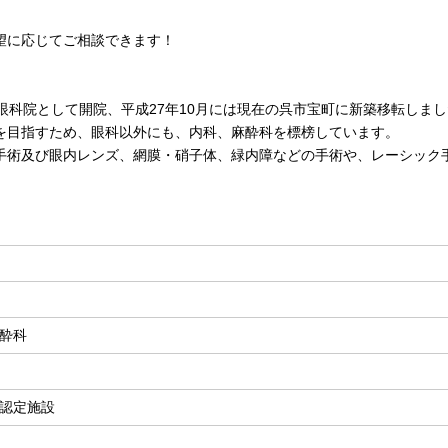
望に応じてご相談できます！
眼科院として開院、平成27年10月には現在の呉市宝町に新築移転しま
を目指すため、眼科以外にも、内科、麻酔科を標榜しています。
手術及び眼内レンズ、網膜・硝子体、緑内障などの手術や、レーシック手
酔科
認定施設