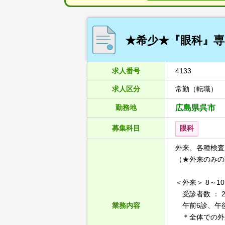
★希少★『眼科』専
求人番号
4133
求人区分
常勤（転職）
勤務地
広島県呉市
募集科目
眼科
外来、各種検査
（★外来のみの
＜外来＞ 8～1
受診者数 ： 2
業務内容
午前6診、午後
＊全体での外来患