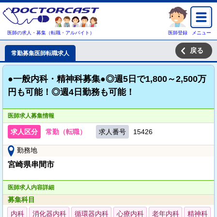
医師の求人・募集（転職・アルバイト）
医師登録
メニュー
戻る
常勤募集医師転職求人
●一般内科・精神科募集●◎週5日で1,800～2,500万
円も可能！◎週4日勤務も可能！
医師求人募集情報
求人区分
常勤（転職）
求人番号
15426
勤務地
宮崎県串間市
医師求人内容詳細
募集科目
内科
消化器内科
循環器内科
心療内科
老年内科
精神科