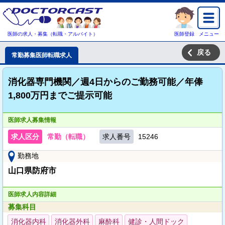
医師の求人・募集（転職・アルバイト）
医師登録
メニュー
戻る
常勤募集医師転職求人
消化器専門機関／週4日からのご勤務可能／年俸
1,800万円までご提示可能
医師求人募集情報
求人区分
常勤（転職）
求人番号
15246
勤務地
山口県防府市
医師求人内容詳細
募集科目
消化器内科
消化器外科
麻酔科
健診・人間ドック