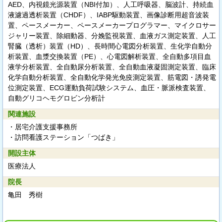
AED、内視鏡光源装置（NBI付加）、人工呼吸器、脳波計、持続血
液濾過透析装置（CHDF）、IABP駆動装置、画像診断用超音波装
置、ペースメーカー、ペースメーカープログラマー、マイクロサー
ジャリー装置、除細動器、分娩監視装置、血液ガス測定装置、人工
腎臓（透析）装置（HD）、長時間心電図分析装置、生化学自動分
析装置、血漿交換装置（PE）、心電図解析装置、全自動多項目血
液学分析装置、全自動尿分析装置、全自動血液凝固測定装置、臨床
化学自動分析装置、全自動化学発光免疫測定装置、筋電図・誘発電
位測定装置、ECG運動負荷試験システム、血圧・脈派検査装置、
自動グリコヘモグロビン分析計
関連施設
・居宅介護支援事務所
・訪問看護ステーション「つばき」
開設主体
医療法人
院長
亀田 秀樹