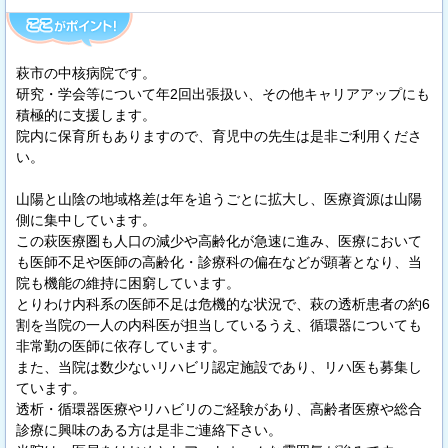
萩市の中核病院です。
研究・学会等について年2回出張扱い、その他キャリアアップにも
積極的に支援します。
院内に保育所もありますので、育児中の先生は是非ご利用くださ
い。
山陽と山陰の地域格差は年を追うごとに拡大し、医療資源は山陽
側に集中しています。
この萩医療圏も人口の減少や高齢化が急速に進み、医療において
も医師不足や医師の高齢化・診療科の偏在などが顕著となり、当
院も機能の維持に困窮しています。
とりわけ内科系の医師不足は危機的な状況で、萩の透析患者の約6
割を当院の一人の内科医が担当しているうえ、循環器についても
非常勤の医師に依存しています。
また、当院は数少ないリハビリ認定施設であり、リハ医も募集し
ています。
透析・循環器医療やリハビリのご経験があり、高齢者医療や総合
診療に興味のある方は是非ご連絡下さい。