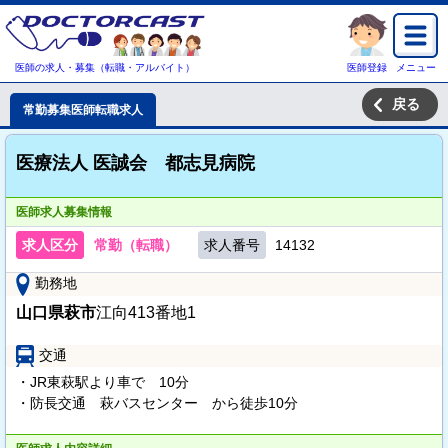
医師の求人・募集（転職・アルバイト）
医師登録
メニュー
戻る
常勤募集医師転職求人
医療法人 医誠会 都志見病院
医師求人募集情報
求人区分
常勤（転職）
求人番号
14132
勤務地
山口県萩市
江向413番地1
交通
・JR東萩駅より車で 10分
・防長交通 萩バスセンター から徒歩10分