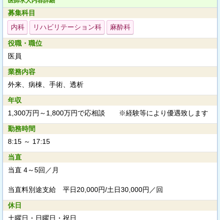
医師求人内容詳細
募集科目
内科
リハビリテーション科
麻酔科
役職・職位
医員
業務内容
外来、病棟、手術、透析
年収
1,300万円～1,800万円で応相談 ※経験等により優遇致します
勤務時間
8:15 ～ 17:15
当直
当直 4～5回／月
当直料別途支給
平日20,000円/土日30,000円／回
休日
土曜日・日曜日・祝日