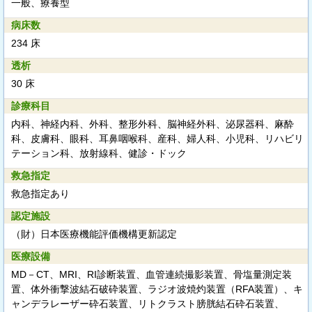
一般、療養型
病床数
234 床
透析
30 床
診療科目
内科、神経内科、外科、整形外科、脳神経外科、泌尿器科、麻酔
科、皮膚科、眼科、耳鼻咽喉科、産科、婦人科、小児科、リハビリ
テーション科、放射線科、健診・ドック
救急指定
救急指定あり
認定施設
（財）日本医療機能評価機構更新認定
医療設備
MD－CT、MRI、RI診断装置、血管連続撮影装置、骨塩量測定装
置、体外衝撃波結石破砕装置、ラジオ波焼灼装置（RFA装置）、キ
ャンデラレーザー砕石装置、リトクラスト膀胱結石砕石装置、