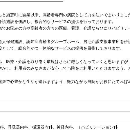
━━━━━━━━━━━━━━━━
もと須恵町に開業以来、高齢者専門の病院として力を注いでまいりまし
介護施設を併設し、複合的なサービスの提供を行っております。
患でお悩みの方や高齢者の方々の医療、看護、介護ならびにリハビリテ
老人保健施設、認知症高齢者グループホーム、居宅介護支援事業所を併
設として、総合的かつ一体的なサービスの提供を目指しております。
み、医療・介護を取り巻く環境はさらに厳しくなっていくと思いますが
生かし、利用者のみなさまが安心して当院をご利用いただけますよう、
健康で心豊かな生活が送れますよう、微力ながら当院がお役にたてれば
科、呼吸器内科、循環器内科、神経内科、リハビリテーション科