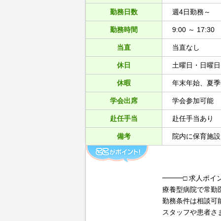
勤務日数
週4日勤務～
勤務時間
9:00 ～ 17:30
当直
当直なし
休日
土曜日・日曜日
休暇
年末年始、夏季
学会出席
学会参加可能
赴任手当
赴任手当あり
備考
院内に保育施設
━━━□ 求人ポイ
療養型病院で常勤
勤務条件は相談可
スタッフや患者さ