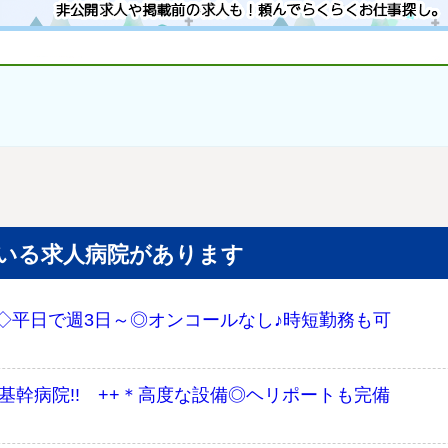
いる求人病院があります
◇平日で週3日～◎オンコールなし♪時短勤務も可
基幹病院!! ++＊高度な設備◎ヘリポートも完備