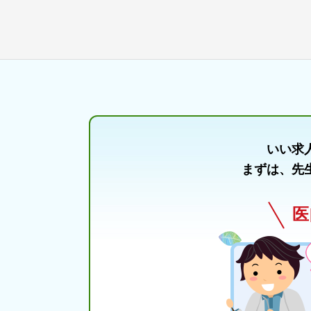
いい求
まずは、先
医