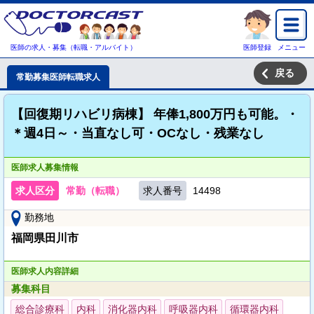
医師の求人・募集（転職・アルバイト）
医師登録
メニュー
戻る
常勤募集医師転職求人
【回復期リハビリ病棟】 年俸1,800万円も可能。・
＊週4日～・当直なし可・OCなし・残業なし
医師求人募集情報
求人区分
常勤（転職）
求人番号
14498
勤務地
福岡県田川市
医師求人内容詳細
募集科目
総合診療科
内科
消化器内科
呼吸器内科
循環器内科