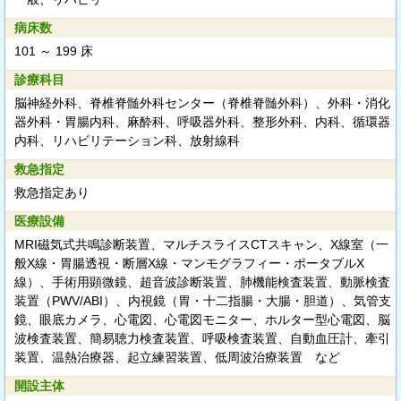
病床数
101 ～ 199 床
診療科目
脳神経外科、脊椎脊髄外科センター（脊椎脊髄外科）、外科・消化
器外科・胃腸内科、麻酔科、呼吸器外科、整形外科、内科、循環器
内科、リハビリテーション科、放射線科
救急指定
救急指定あり
医療設備
MRI磁気式共鳴診断装置、マルチスライスCTスキャン、X線室（一
般X線・胃腸透視・断層X線・マンモグラフィー・ポータブルX
線）、手術用顕微鏡、超音波診断装置、肺機能検査装置、動脈検査
装置（PWV/ABI）、内視鏡（胃・十二指腸・大腸・胆道）、気管支
鏡、眼底カメラ、心電図、心電図モニター、ホルター型心電図、脳
波検査装置、簡易聴力検査装置、呼吸検査装置、自動血圧計、牽引
装置、温熱治療器、起立練習装置、低周波治療装置 など
開設主体