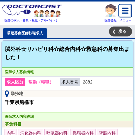
医師の求人・募集（転職・アルバイト）
医師登録
メニュー
戻る
常勤募集医師転職求人
脳外科☆リハビリ科☆総合内科☆救急科の募集出ま
した！
医師求人募集情報
求人区分
常勤（転職）
求人番号
2882
勤務地
千葉県船橋市
医師求人内容詳細
募集科目
内科
消化器内科
呼吸器内科
循環器内科
腎臓内科