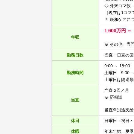
◇ 外来コマ数 
（現在は1コマ
＊ 緩和ケアに
1,600万円 ～
年収
※ その他、専
勤務日数
当直・日直の回
9:00 ～ 18:00
勤務時間
土曜日 9:00 ～ 
土曜日は隔週勤
当直 2回／月
※ 応相談
当直
当直料別途支給
休日
日曜日・祝日・
休暇
年末年始、夏季