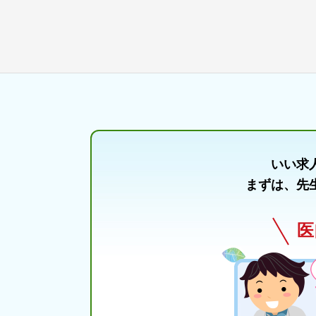
いい求
まずは、先
医