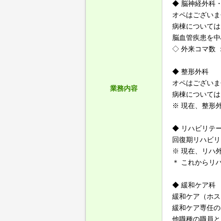
◆ 脳神経外科
オペはございま
病棟については
脳血管疾患を中
◇ 外来コマ数 
◆ 整形外科
オペはございま
業務内容
病棟については
※ 現在、整形
◆ リハビリテ
回復期リハビリ
※ 現在、リハ
＊ これからリ
◆ 緩和ケア科
緩和ケア（ホス
緩和ケア専任の
他職種の職員と