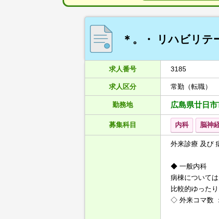
＊。・ リハビリテ
求人番号
3185
求人区分
常勤（転職）
勤務地
広島県廿日市
募集科目
内科
脳神
外来診療 及び 
◆ 一般内科
病棟については
比較的ゆったり
◇ 外来コマ数 