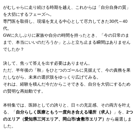
がむしゃらに走り続ける時期を越え、これからは「自分自身の質」
を大切にするフェーズへ。
専門医を取得し、現場を支える中心として尽力してきた30代～40
代。
GWに久しぶりに家族や自分の時間を持ったとき、「今の日常のま
まで、本当にいいのだろうか」とふと立ち止まる瞬間はありません
でしたか？
決して、焦って答えを出す必要はありません。
ただ、半年後の「秋」をひとつのゴールに見据えて、今の責務を果
たしながら、未来の選択肢をゆっくり広げてみる。
それは、経験を積んだ今だからこそできる、自分を大切にするため
の賢明な再始動です。
本特集では、医師としての誇りと、日々の充足感、その両方を叶え
る、「
自分らしく医療ともう一度向き合える場所（求人）
」を、
2つ
のエリア（愛知県三河エリア、岡山市/倉敷市エリア）
から厳選しま
した。