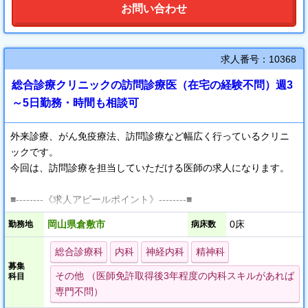
お問い合わせ
求人番号：10368
総合診療クリニックの訪問診療医（在宅の経験不問）週3
～5日勤務・時間も相談可
外来診療、がん免疫療法、訪問診療など幅広く行っているクリニ
ックです。
今回は、訪問診療を担当していただける医師の求人になります。
■--------《求人アピールポイント》--------■
岡山県倉敷市
0床
勤務地
病床数
■・手厚いサポート
訪問診療を中心に活動を行っている副院長先生のバックアップあ
総合診療科
内科
神経内科
精神科
り！
募集
その他 （医師免許取得後3年程度の内科スキルがあれば
科目
専門不問）
■・体制について