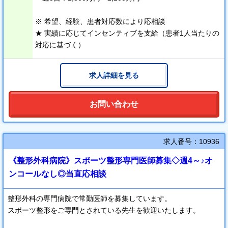
タイルに合わせた働き方が実現できます。
勤務曜日や時間については、ご希望に応じて柔軟に対応いたしま
※ 希望、経験、患者対応数により応相談
す。
★ 実績に応じてインセンティブを支給（患者1人当たりの
給与は経験や対応患者数に応じて高年俸を提供しており、実績に
対応に基づく）
応じて患者1人あたりにつきインセンティブ支給もあります。
さらに、交通費や有料道路代の支給もあります。
求人詳細を見る
また、常勤医師には、スタッフルームとは別に専用の個室休憩室
を提供しています。
必要な物品についても院長と相談しながら整えることができ、ご
お問い合わせ
自身のペースでリラックスできる快適なスペースを確保していま
す。
院長は明るくフレンドリーな性格で、アットホームな雰囲気の職
求人番号：10936
場です。
《整形外科病院》スポーツ整形専門医師募集◇週4～♪オ
ンコールなし◎当直応相談
整形外科の専門病院で常勤医師を募集しています。
スポーツ整形をご専門とされている先生を歓迎いたします。