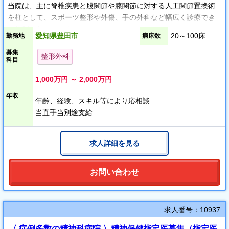
当院は、主に脊椎疾患と股関節や膝関節に対する人工関節置換術
を柱として、スポーツ整形や外傷、手の外科など幅広く診療でき
る体制を整えています。
愛知県豊田市
20～100床
勤務地
病床数
募集
手術からリハビリテーションまで一貫した治療を行うことができ
整形外科
科目
ます。
1,000万円 ～ 2,000万円
年収
年齢、経験、スキル等により応相談
当直手当別途支給
求人詳細を見る
お問い合わせ
求人番号：10937
〈 症例多数の精神科病院 〉精神保健指定医募集（指定医