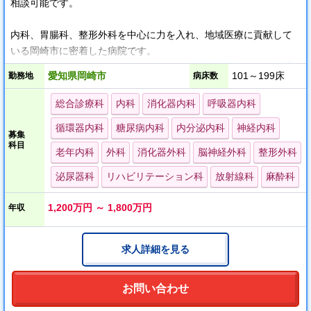
相談可能です。
内科、胃腸科、整形外科を中心に力を入れ、地域医療に貢献して
いる岡崎市に密着した病院です。
また、整形・脳卒中のリハビリを始め、リハビリ医療全般に精通
愛知県岡崎市
101～199床
勤務地
病床数
した施設を目指しております。
MRI・DSA・マンモグラフィーを始めとする最新設備を更新し、電
総合診療科
内科
消化器内科
呼吸器内科
子カルテ、PACSシステムも導入済みです。
循環器内科
糖尿病内科
内分泌内科
神経内科
募集
科目
健診センターも併設し、予防医療から急性期医療、リハビリテー
老年内科
外科
消化器外科
脳神経外科
整形外科
ション医療、療養期医療まで総合的な診療を手がけておりますの
泌尿器科
リハビリテーション科
放射線科
麻酔科
で、専門性を持った医師から若手医師まで、キャリアに応じて活
躍できる環境があります。
1,200万円 ～ 1,800万円
年収
求人詳細を見る
お問い合わせ