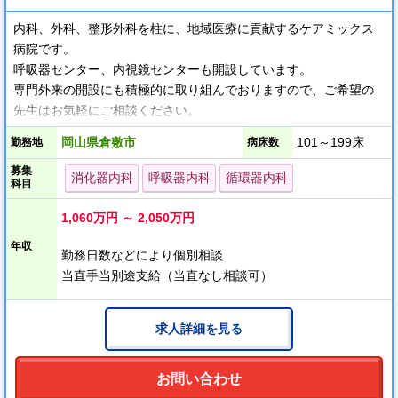
内科、外科、整形外科を柱に、地域医療に貢献するケアミックス
病院です。
呼吸器センター、内視鏡センターも開設しています。
専門外来の開設にも積極的に取り組んでおりますので、ご希望の
先生はお気軽にご相談ください。
岡山県倉敷市
101～199床
勤務地
病床数
病棟では、一般病棟から回復期リハビリテーション病棟、地域包
募集
括ケア病棟への移行が自院で完結します。
消化器内科
呼吸器内科
循環器内科
科目
近隣の高度急性期病院とは密な病診連携・病病連携が取れてお
り、役割分担が明確です。
1,060万円 ～ 2,050万円
重症例のバックアップがある安心感の中で、自院の役割に集中で
年収
きます。
勤務日数などにより個別相談
当直手当別途支給（当直なし相談可）
求人詳細を見る
お問い合わせ