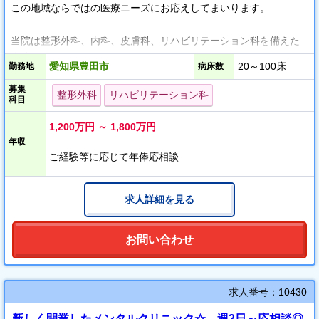
この地域ならではの医療ニーズにお応えしてまいります。
当院は整形外科、内科、皮膚科、リハビリテーション科を備えた
病院です。
愛知県豊田市
20～100床
勤務地
病床数
病棟は一般病床と療養病床を有し、さらに介護医療院を併設して
募集
います。
整形外科
リハビリテーション科
科目
外来診療も積極的に行い「地域のホームドクター」として健康や
病気に関する些細なことでも気軽に相談できる医療機関を目指し
1,200万円 ～ 1,800万円
ております。
年収
ご経験等に応じて年俸応相談
また、リハビリテーションにも注力しており、運動器疾患や脳血
管疾患等の術後の患者様を中心に、充実した体制のもと個々の状
求人詳細を見る
態に応じたリハビリテーションを提供しています。
数年前に新築移転したため、とても綺麗な病院で働くことができ
お問い合わせ
ます。
求人番号：10430
新しく開業したメンタルクリニック☆。週3日～応相談◎