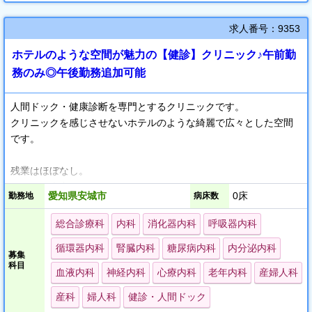
求人番号：9353
ホテルのような空間が魅力の【健診】クリニック♪午前勤
務のみ◎午後勤務追加可能
人間ドック・健康診断を専門とするクリニックです。
クリニックを感じさせないホテルのような綺麗で広々とした空間
です。
残業はほぼなし。
もちろん当直やオンコールもありません。
愛知県安城市
0床
勤務地
病床数
頑張りをしっかり評価する制度もあります。
長く働ける環境があるクリニックですので、予防医学に関心をお
総合診療科
内科
消化器内科
呼吸器内科
持ちの先生におすすめです。
循環器内科
腎臓内科
糖尿病内科
内分泌内科
募集
科目
施設はとても綺麗でまるで高級ホテルのようです。
血液内科
神経内科
心療内科
老年内科
産婦人科
豪華なつくりで雰囲気が最高に贅沢です。
産科
婦人科
健診・人間ドック
待合スペースには、沢山のソファーが置かれており、ゆったりと