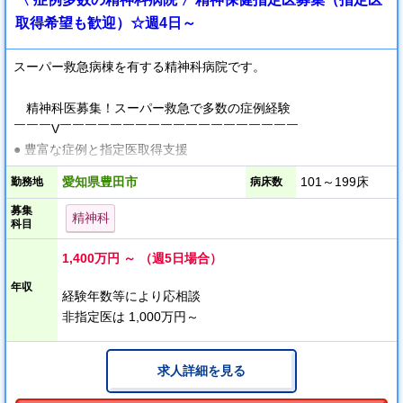
取得希望も歓迎）☆週4日～
スーパー救急病棟を有する精神科病院です。
精神科医募集！スーパー救急で多数の症例経験
￣￣￣V￣￣￣￣￣￣￣￣￣￣￣￣￣￣￣￣￣￣￣
● 豊富な症例と指定医取得支援
● 統合失調症や気分障害を中心に、多様な入院形態の患者様を担当
愛知県豊田市
101～199床
勤務地
病床数
できます
募集
● 指定医取得を目指す医師も歓迎しており、経験豊富な指定医によ
精神科
科目
る指導のもとスキルアップが可能です
1,400万円 ～ （週5日場合）
働きやすい環境♪
年収
￣￣￣V￣￣￣￣￣￣￣￣￣￣￣￣￣￣￣￣￣￣￣
経験年数等により応相談
● 院内すべての職種で残業をなくす取り組みをしており、医師もほ
非指定医は 1,000万円～
ぼ皆さま定時で帰宅されています。
● 10年以上長くご勤務いただいている方も多く、働きやすい環境
求人詳細を見る
を整えております。