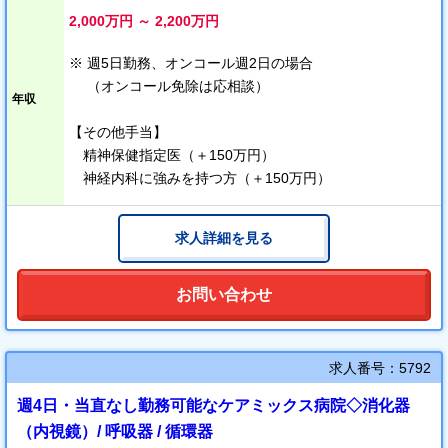
訪問先へは看護師、ドライバーの3名体制で参ります！
2,000万円 ～ 2,200万円
→ 2名体制よりも医療へ集中していただけます
※ 週5日勤務、オンコール週2日の場合
■・機能強化型
（オンコール免除は応相談）
機能強化型在宅療養支援診療所です
年収
【その他手当】
■・緩和ケア
精神保健指定医（＋150万円）
在宅充実緩和ケア診療所加算をとっています
神経内科に強みを持つ方（＋150万円）
年間20件看取りをしています
そのため、様々な患者様の経験ができます
求人詳細を見る
■・訪問看護の併設
緊急で点滴が…そんなときも安心！
お問い合わせ
■・社福との併設
社会福祉法人が併設されているので、介護サービスの連携がスム
求人番号：5792
ーズです。
週4日・当直なし勤務可能なケアミックス病院◇消化器
（内視鏡）/ 呼吸器 / 循環器