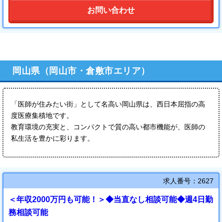
.*------------------------------*.
お問い合わせ
当院は、少しでも多くの入院患者さんに多職種で対応ができるよ
う、日々皆で相談しながらお互いに助け合う、雰囲気の良い医局
です。
そして、精神科急性期入院治療にバランス良く力を入れていま
岡山県（岡山市・倉敷市エリア）
す。
若手の先生も皆、快く協力してくれています。
しかし、地域のニーズにお応えするためには、新たな精神保健指
「医師が住みたい街」として名高い岡山県は、西日本屈指の高
定医の先生、指定医取得希望の先生が必要です。
度医療集積地です。
地域に少しでも貢献できるよう、患者さんやそのご家族のために
教育環境の充実と、コンパクトで質の高い都市機能が、医師の
一緒に働きませんか？
私生活を豊かに彩ります。
求人番号：2627
＜年収2000万円も可能！＞◆当直なし相談可能◆週4日勤
務相談可能