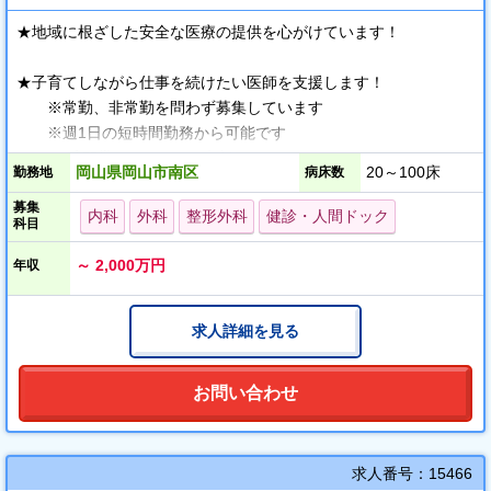
★地域に根ざした安全な医療の提供を心がけています！
★子育てしながら仕事を続けたい医師を支援します！
※常勤、非常勤を問わず募集しています
※週1日の短時間勤務から可能です
時間帯についてはご相談下さい
岡山県岡山市南区
20～100床
勤務地
病床数
募集
院内に保育施設を完備しており、仕事と家庭の両立をお手伝いで
内科
外科
整形外科
健診・人間ドック
科目
きます。
常勤・非常勤の女性医師が勤務しており、内科・外科から健診ま
～ 2,000万円
年収
で幅広い診療を行っております。
ご要望に沿った勤務形態・時間に柔軟に対応しますので、お気軽
求人詳細を見る
にご相談下さい。
お問い合わせ
求人番号：15466