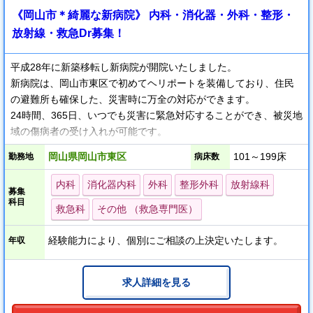
《岡山市＊綺麗な新病院》 内科・消化器・外科・整形・
放射線・救急Dr募集！
平成28年に新築移転し新病院が開院いたしました。
新病院は、岡山市東区で初めてヘリポートを装備しており、住民
の避難所も確保した、災害時に万全の対応ができます。
24時間、365日、いつでも災害に緊急対応することができ、被災地
域の傷病者の受け入れが可能です。
岡山県岡山市東区
101～199床
勤務地
病床数
医療機器は、CT、MRI、内視鏡に最先端機種を導入しました。
人工透析は、全自動式のオンラインHDFによる体に最も優しい透
内科
消化器内科
外科
整形外科
放射線科
募集
析を提供しています。
科目
救急科
その他 （救急専門医）
「断らない救急」「あきらめない365日リハビリ」をより一層推進
経験能力により、個別にご相談の上決定いたします。
年収
いたします。
こうしたインフラの拡充だけでなく、質のよい医療の提供も行い
ます。
求人詳細を見る