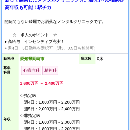
高年収も可能！駅チカ
開院間もない綺麗でお洒落なメンタルクリニックです。
……☆ 求人のポイント ☆……
● 高給与！インセンティブ充実！
● 週4日、5日勤務を選択可（週3、3.5日も相談可）
● 残業ほぼなし♪
愛知県岡崎市
0床
勤務地
病床数
● 医療秘書がサポート！診察に専念できる環境
募集
● 個室休憩室完備♪プライベートな空間でリラックス
心療内科
精神科
科目
● 駅近♪電車通勤便利！車通勤も可能
1,600万円 ～ 2,400万円
━━━━━━━━━━━━━・・・━━
◇指定医
快適に働ける環境づくりに力を入れています。
週4日：1,800万円～2,200万円
週5日：2,000万円～2,400万円
■ 柔軟な働き方と高待遇
◇非指定医
年収
￣￣￣V￣￣￣￣￣￣￣￣￣
週4日：1,600万円～2,000万円
週4日、5日勤務を選択可能（週3、週3.5も相談可）で、ライフス
週5日：1,800万円～2,200万円