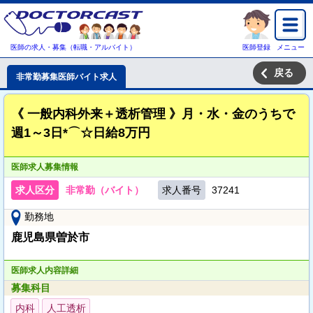
医師の求人・募集（転職・アルバイト）
医師登録
メニュー
戻る
非常勤募集医師バイト求人
《 一般内科外来＋透析管理 》月・水・金のうちで
週1～3日*⌒☆日給8万円
医師求人募集情報
求人区分
非常勤（バイト）
求人番号
37241
勤務地
鹿児島県曽於市
医師求人内容詳細
募集科目
内科
人工透析