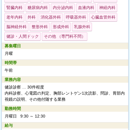
腎臓内科
糖尿病内科
内分泌内科
血液内科
神経内科
老年内科
外科
消化器外科
呼吸器外科
心臓血管外科
脳神経外科
整形外科
形成外科
乳腺外科
健診・人間ドック
その他 （専門科不問）
募集曜日
月曜
時間帯
午前
業務内容
健診診察 … 30件程度
内科診察、心電図の判定、胸部レントゲン1次読影、問診、胃部内
視鏡の説明、その他付随する業務
勤務時間
月曜日 9:30 ～ 12:30
給与