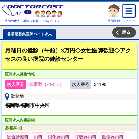
医師の求人・募集（転職・アルバイト）
医師登録
メニュー
戻る
非常勤募集医師バイト求人
月曜日の健診（午前）3万円◇女性医師歓迎◇アク
セスの良い病院の健診センター
医師求人募集情報
求人区分
非常勤（バイト）
求人番号
34190
勤務地
福岡県福岡市中央区
医師求人内容詳細
募集科目
総合診療科
内科
消化器内科
呼吸器内科
循環器内科