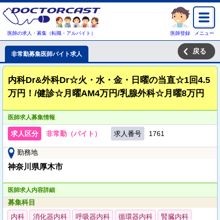
医師の求人・募集（転職・アルバイト）
医師登録
メニュー
戻る
非常勤募集医師バイト求人
内科Dr&外科Dr☆火・水・金・日曜の当直☆1回4.5
万円！/健診☆月曜AM4万円/乳腺外科☆月曜8万円
医師求人募集情報
求人区分
非常勤（バイト）
求人番号
1761
勤務地
神奈川県厚木市
医師求人内容詳細
募集科目
内科
消化器内科
呼吸器内科
循環器内科
腎臓内科