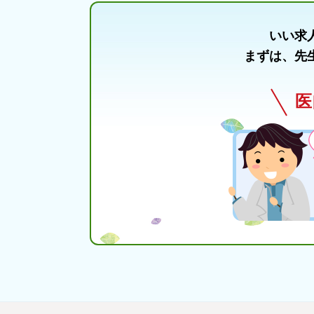
いい求
まずは、先
医