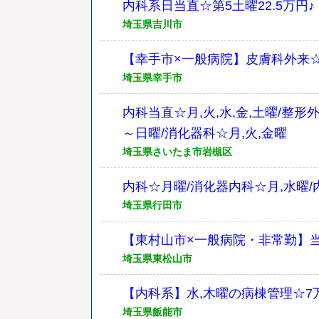
内科系日当直☆第5土曜22.5万円♪
埼玉県吉川市
【幸手市×一般病院】皮膚科外来☆
埼玉県幸手市
内科当直☆月,火,水,金,土曜/整
～日曜/消化器科☆月,火,金曜
埼玉県さいたま市岩槻区
内科☆月曜/消化器内科☆月,水曜/
埼玉県行田市
【東村山市×一般病院・非常勤】当
埼玉県東松山市
【内科系】水,木曜の病棟管理☆7万円
埼玉県飯能市