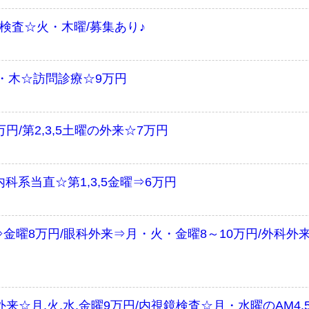
検査☆火・木曜/募集あり♪
・木☆訪問診療☆9万円
/第2,3,5土曜の外来☆7万円
内科系当直☆第1,3,5金曜⇒6万円
金曜8万円/眼科外来⇒月・火・金曜8～10万円/外科外
来☆月,火,水,金曜9万円/内視鏡検査☆月・水曜のAM4.