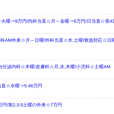
火曜⇒9万円/内科当直☆月～金曜⇒6万円/日当直☆第4
形外科AM外来☆月～日曜/外科当直☆木,土曜/救急対応☆
内分泌内科☆木曜/皮膚科☆月,水,木曜/小児科☆土曜AM
直☆水曜⇒5.46万円
/第2,3,5土曜の外来☆7万円