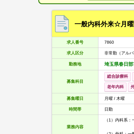
一般内科外来☆月曜
求人番号
7860
求人区分
非常勤（アルバ
勤務地
埼玉県春日部
総合診療科
募集科目
老年内科
募集曜日
月曜 / 木曜
時間帯
日勤
（1）内科系：一
業務内容
（2）外科：一