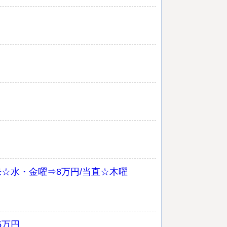
来☆水・金曜⇒8万円/当直☆木曜
5万円