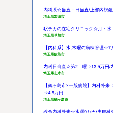
内科系☆当直・日当直/上部内視鏡
埼玉県加須市
駅チカの在宅クリニック☆月・水
埼玉県草加市
【内科系】水,木曜の病棟管理☆7万円
埼玉県飯能市
内科日当直☆第2土曜⇒13.5万円/
埼玉県志木市
【鶴ヶ島市×一般病院】内科外来⇒
⇒4.5万円
埼玉県鶴ヶ島市
総合内科外来☆水曜9万円/皮膚科外