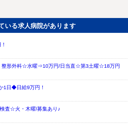
ている求人病院があります
円！
整形外科☆水曜⇒10万円/日当直☆第3土曜☆18万円
か1日◆日給9万円！
検査☆火・木曜/募集あり♪