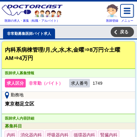
医師の求人・募集（転職・アルバイト）
医師登録
メニュー
戻る
非常勤募集医師バイト求人
内科系病棟管理/月,火,水,木,金曜⇒8万円☆土曜
AM⇒4万円
医師求人募集情報
求人区分
非常勤（バイト）
求人番号
1749
勤務地
東京都足立区
医師求人内容詳細
募集科目
内科
消化器内科
呼吸器内科
循環器内科
腎臓内科