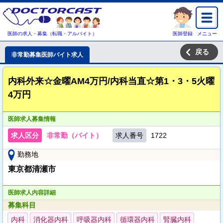
医師の求人・募集（転職・アルバイト）
医師登録
メニュー
戻る
非常勤募集医師バイト求人
内科外来☆金曜AM4万円/内科当直☆第1・3・5火曜
4万円
医師求人募集情報
求人区分
非常勤（バイト）
求人番号
1722
勤務地
東京都清瀬市
医師求人内容詳細
募集科目
内科
消化器内科
呼吸器内科
循環器内科
腎臓内科