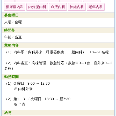
糖尿病内科
内分泌内科
血液内科
神経内科
老年内科
募集曜日
火曜 / 金曜
時間帯
午前 / 当直
業務内容
（1）内科系：内科外来（呼吸器疾患、一般内科） 18～20名程
（2）内科当直：病棟管理、救急対応（救急車0～1台、直外来0～2
名程）
勤務時間
（1）
金曜日 9:00 ～ 12:30
※ 内科外来
（2）
第1・3・5火曜日 18:30 ～ 翌7:30
※ 当直
給与