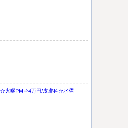
外来☆火曜PM⇒4万円/皮膚科☆水曜