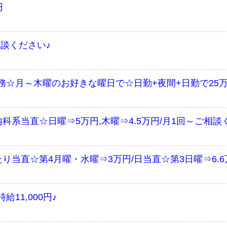
円
相談ください♪
務☆月～木曜のお好きな曜日で☆日勤+夜間+日勤で25
科系当直☆日曜⇒5万円,木曜⇒4.5万円/月1回～ご相談
り当直☆第4月曜・水曜⇒3万円/日当直☆第3日曜⇒6.6
11,000円♪