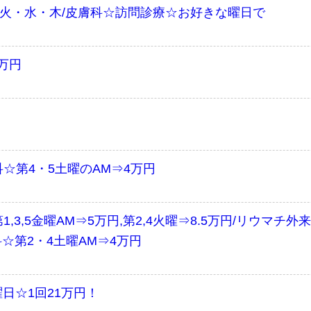
☆火・水・木/皮膚科☆訪問診療☆お好きな曜日で
万円
☆第4・5土曜のAM⇒4万円
3,5金曜AM⇒5万円,第2,4火曜⇒8.5万円/リウマチ
内科☆第2・4土曜AM⇒4万円
日☆1回21万円！