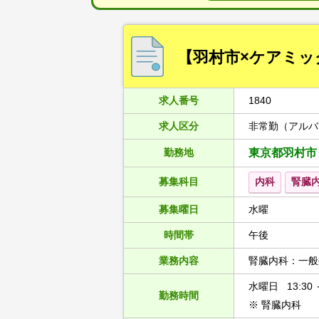
【羽村市×ケアミッ
求人番号
1840
求人区分
非常勤（アルバ
勤務地
東京都羽村市
募集科目
内科
腎臓
募集曜日
水曜
時間帯
午後
業務内容
腎臓内科：一般
水曜日 13:30 ～
勤務時間
※ 腎臓内科