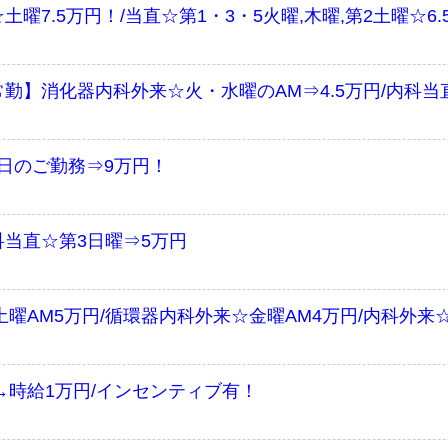
7.5万円！/当直☆第1・3・5火曜,木曜,第2土曜☆6.
勤】消化器内科外来☆火・水曜のAM⇒4.5万円/内科当直
日のご勤務⇒9万円！
当直☆第3日曜⇒5万円
曜AM5万円/循環器内科外来☆金曜AM4万円/内科外来
→時給1万円/インセンティブ有！