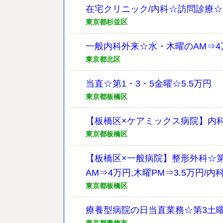
在宅クリニック/内科☆訪問診療
東京都杉並区
一般内科外来☆水・木曜のAM⇒4
東京都北区
当直☆第1・3・5金曜☆5.5万円
東京都板橋区
【板橋区×ケアミックス病院】内科
東京都板橋区
【板橋区×一般病院】整形外科☆第1,
AM⇒4万円,木曜PM⇒3.5万円/
東京都板橋区
療養型病院の日当直業務☆第3土曜