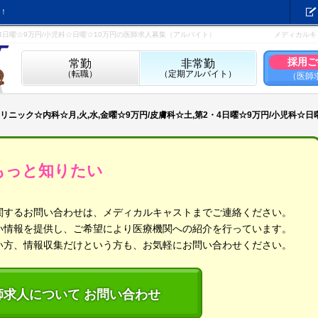
！
・4日曜☆9万円/小児科☆日曜☆10万円の医師求人募集（アルバイト）
メディカルキ
採用ご
常勤
非常勤
（転職）
（定期アルバイト）
（医師
リニック☆内科☆月,火,水,金曜☆9万円/皮膚科☆土,第2・4日曜☆9万円/小児科☆日
もっと知りたい
関するお問い合わせは、メディカルキャストまでご連絡ください。
い情報を提供し、ご希望により医療機関への紹介を行っています。
い方、情報収集だけという方も、お気軽にお問い合わせください。
師求人について お問い合わせ