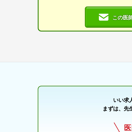
この医
いい求
まずは、先
医