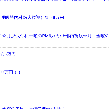
呼吸器内科Dr大歓迎）/1回6万円！
☆月,火,水,木,土曜のPM6万円/上部内視鏡☆月～金曜のA
直☆6万円
で7万円！！！
！
～金曜の半日 病棟管理☆4万円！