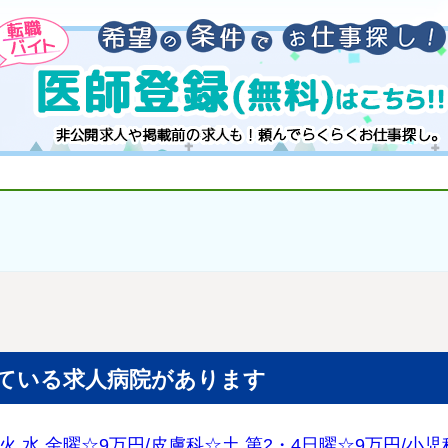
ている求人病院があります
,水,金曜☆9万円/皮膚科☆土,第2・4日曜☆9万円/小児