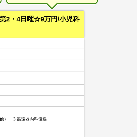
第2・4日曜☆9万円/小児科
他） ※循環器内科優遇