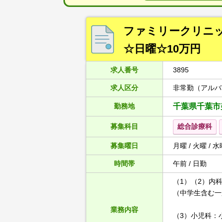
ファミリークリニック
☆日曜☆10万円
求人番号
3895
求人区分
非常勤（アルバ
勤務地
千葉県千葉市
募集科目
総合診療科
募集曜日
月曜 / 火曜 / 水
時間帯
午前 / 日勤
（1）（2）内科
（中学生含む一
業務内容
（3）小児科：