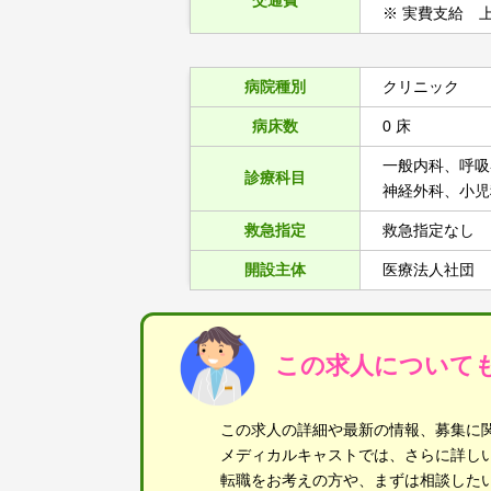
交通費
※ 実費支給 上
病院種別
クリニック
病床数
0 床
一般内科、呼吸
診療科目
神経外科、小児
救急指定
救急指定なし
開設主体
医療法人社団
この求人について
この求人の詳細や最新の情報、募集に
メディカルキャストでは、さらに詳し
転職をお考えの方や、まずは相談した