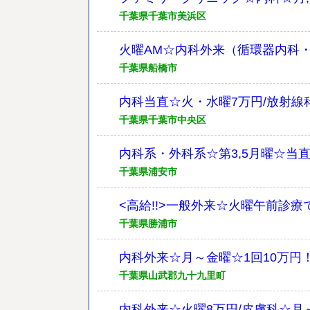
千葉県千葉市美浜区
火曜AM☆内科外来（循環器内科・
千葉県船橋市
内科当直☆火・水曜7万円/放射線科
千葉県千葉市中央区
内科系・外科系☆第3,5月曜☆当
千葉県浦安市
<高給!!>一般外来☆火曜午前診療
千葉県勝浦市
内科外来☆月～金曜☆1回10万円
千葉県山武郡九十九里町
内科外来☆火曜8万円/皮膚科☆月