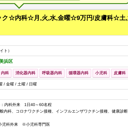
☆内科☆月,火,水,金曜☆9万円/皮膚科☆土,
イト）
美浜区
内科
消化器内科
呼吸器内科
循環器内科
小児科
皮膚科
曜 / 金曜 / 土曜 / 日曜
：内科外来 1日40～60名程
般内科、コロナワクチン接種、インフルエンザワクチン接種、健康診断
小児科外来 ※小児科専門医