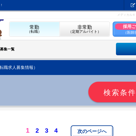
！
メディカルキ
採用ご
常勤
非常勤
（転職）
（定期アルバイト）
（医師
募集一覧
転職求人募集情報）
検索条
1
2
3
4
次のページへ