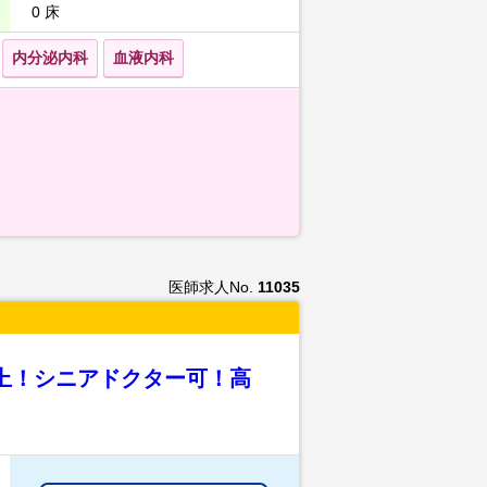
0 床
内分泌内科
血液内科
医師求人No.
11035
上！シニアドクター可！高