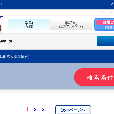
！
メディカルキ
採用ご
常勤
非常勤
（転職）
（定期アルバイト）
（医師
募集一覧
転職求人募集情報）
検索条
1
2
3
次のページへ