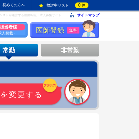
0
初めての方へ
検討中リスト
件
サイトマップ
ャストが運営する医師転職・求人募集サイト
担当者様
医師登録
無料
求人掲載）
常勤
非常勤
件を変更する