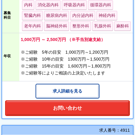
変わりゆく時代の中で、新しい医療モデルの構築に挑む医師を求
内科
消化器内科
呼吸器内科
循環器内科
めています。
募集
腎臓内科
糖尿病内科
内分泌内科
神経内科
科目
☆土日祝日お休みです。
老年内科
脳神経外科
整形外科
乳腺外科
麻酔科
☆とかち帯広空港から車で20分の立地です。
☆帰省手当も相談可能です。
1,000万円 ～ 2,500万円 （※手当別途支給）
※ご経験 5年の目安 1,000万円～1,200万円
年収
※ご経験 10年の目安 1300万円～1,500万円
※ご経験 15年の目安 1,600万円～1,800万円
※ご経験等によりご相談の上決定いたします
求人詳細を見る
お問い合わせ
求人番号：4911