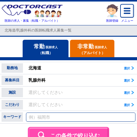
医師の求人・募集（転職・アルバイト）
医師登録
メニュー
北海道/乳腺外科の医師転職求人募集一覧
常勤
非常勤
医師求人
医師求人
（転職）
（アルバイト）
北海道
勤務地
乳腺外科
募集科目
選択してください
施設
選択してください
こだわり
キーワード
この条件で絞り込む