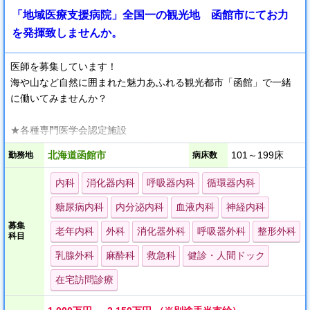
「地域医療支援病院」全国一の観光地 函館市にてお力
を発揮致しませんか。
医師を募集しています！
海や山など自然に囲まれた魅力あふれる観光都市「函館」で一緒
に働いてみませんか？
★各種専門医学会認定施設
★紹介型専門外来を行っております。
北海道函館市
101～199床
勤務地
病床数
★医師が診療に専念できる環境づくりを目的に、平成24年4月よ
り、「メディカルサポート係」を立ち上げました。
内科
消化器内科
呼吸器内科
循環器内科
糖尿病内科
内分泌内科
血液内科
神経内科
全国的にも珍しい地域医療支援病院・開放型病院・紹介型病院で
ある当院で一緒に働きませんか？
募集
老年内科
外科
消化器外科
呼吸器外科
整形外科
科目
当院は「地域医療連携センター・クローバー」が窓口となり予約
乳腺外科
麻酔科
救急科
健診・人間ドック
外来を行っております。
医師会病院にご興味のある先生、診療科を問わずにまずはお気軽
在宅訪問診療
にご一報ください。
お待ちしております！！