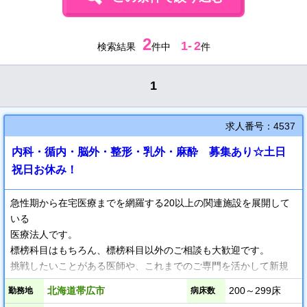
2
1
-
2
検索結果
件中
件
1
求人番号：4537
内科・循内・脳外・整形・乳外・麻酔 募集あり☆土日
祝日お休み！
急性期から在宅医療までを網羅する20以上の関連施設を展開して
いる
医療法人です。
標榜科目はもちろん、標榜科目以外のご相談も大歓迎です。
挑戦したいことがある医師や、これまでのご専門を活かして新規
立ち上げを
北海道帯広市
200～299床
勤務地
病床数
行いたい医師にぴったりな環境です。