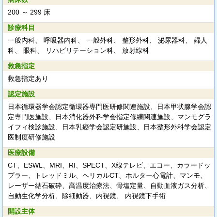
200 ～ 299 床
診療科目
一般内科、 呼吸器内科、 一般外科、 整形外科、 泌尿器科、 婦人
科、 眼科、 リハビリテーション科、 放射線科
救急指定
救急指定あり
認定施設
日本循環器学会認定循環器専門医研修関連施設、日本甲状腺学会認
定専門医施設、日本消化器外科学会指定修練関連施設、マンモグラ
イフィ検診施設、日本乳癌学会認定研施設、日本整形外科学会認定
医制度研修施設
医療設備
CT、ESWL、MRI、RI、SPECT、X線テレビ、エコー、カラードッ
プラー、トレッドミル、ヘリカルCT、ホルター心電計、マンモ、
レーザー結石破砕、高温度治療法、骨塩定量、自動血液ガス分析、
自動生化学分析、除細動器、内視鏡、 内視鏡下手術
開設主体