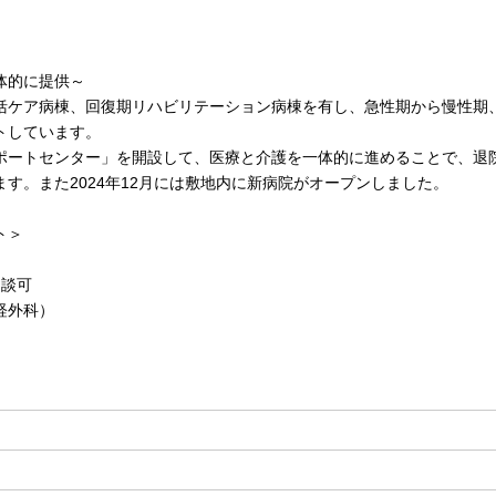
体的に提供～
括ケア病棟、回復期リハビリテーション病棟を有し、急性期から慢性期
トしています。
ポートセンター」を開設して、医療と介護を一体的に進めることで、退
す。また2024年12月には敷地内に新病院がオープンしました。
ト＞
相談可
経外科）