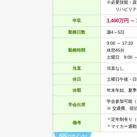
※必要技能・資
リハビリテー
年収
1,400万円 ～ 
勤務日数
週4～5日
9:00 ～ 17:20
勤務時間
休憩45分
土曜日 9:00 ～ 
当直
当直なし
休日
土曜日午後・日
休暇
年末年始、夏季
学会参加可能（
学会出席
※ 交通費、宿
＊定年制有り（
備考
＊マイカー通勤