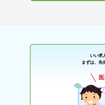
いい求
まずは、先
医