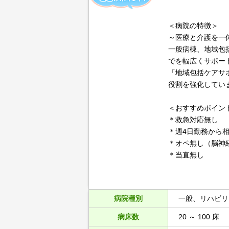
＜病院の特徴＞
～医療と介護を一
一般病棟、地域包
でを幅広くサポー
「地域包括ケアサ
役割を強化していま
＜おすすめポイン
＊救急対応無し
＊週4日勤務から
＊オペ無し（脳神
＊当直無し
病院種別
一般、リハビリ
病床数
20 ～ 100 床