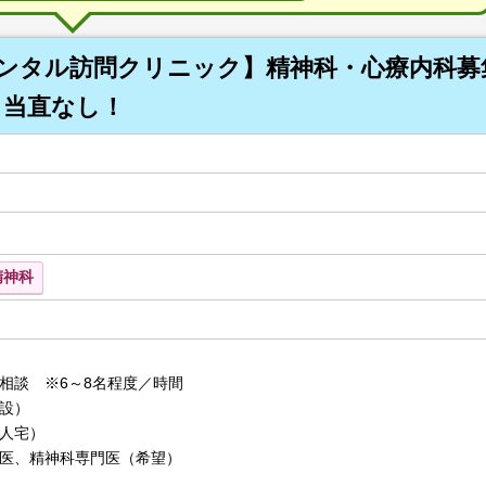
メンタル訪問クリニック】精神科・心療内科募
！当直なし！
精神科
相談 ※6～8名程度／時間
設）
人宅）
医、精神科専門医（希望）