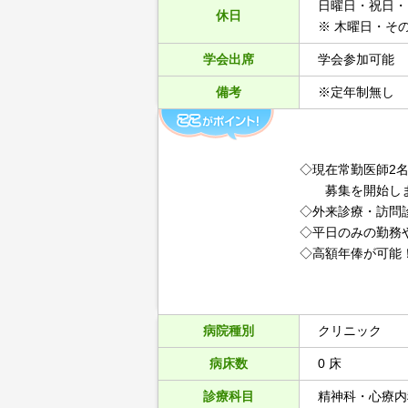
日曜日・祝日・
休日
※ 木曜日・そ
学会出席
学会参加可能
備考
※定年制無し
◇現在常勤医師2
募集を開始しま
◇外来診療・訪問
◇平日のみの勤務
◇高額年俸が可能！
病院種別
クリニック
病床数
0 床
診療科目
精神科・心療内