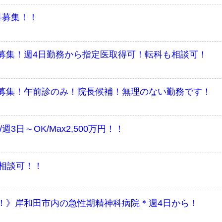
科募集！！
募集！週4日勤務から指定医取得可！転科も相談可！
募集！午前診のみ！院長候補！無理のない勤務です！
3日～OK/Max2,500万円！！
験相談可！！
！》岸和田市内の急性期精神科病院＊週4日から！