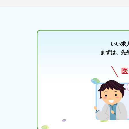
いい求
まずは、先
医