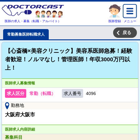
医師の求人・募集（転職・アルバイト）
医師登録
メニュー
戻る
常勤募集医師転職求人
【心斎橋×美容クリニック】美容系医師急募！経験
者歓迎！ノルマなし！管理医師！年収3000万円以
上！
医師求人募集情報
求人区分
常勤（転職）
求人番号
4096
勤務地
大阪府大阪市
医師求人内容詳細
募集科目