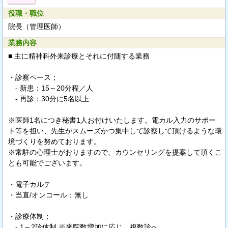
役職・職位
院長（管理医師）
業務内容
■ 主に精神科外来診療とそれに付随する業務
・診察ペース；
- 新患：15～20分程／人
- 再診：30分に5名以上
※医師1名につき秘書1人お付けいたします。電カル入力のサポー
ト等を担い、先生がスムーズかつ集中して診察して頂けるような環
境づくりを努めております。
※常駐の心理士がおりますので、カウンセリングを提案して頂くこ
とも可能でございます。
・電子カルテ
・当直/オンコール：無し
・診療体制；
- 1～2診体制 ※来院数増加に応じ、複数診へ