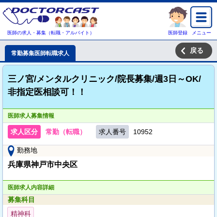
医師の求人・募集（転職・アルバイト）
医師登録
メニュー
戻る
常勤募集医師転職求人
三ノ宮/メンタルクリニック/院長募集/週3日～OK/
非指定医相談可！！
医師求人募集情報
求人区分
常勤（転職）
求人番号
10952
勤務地
兵庫県神戸市中央区
医師求人内容詳細
募集科目
精神科