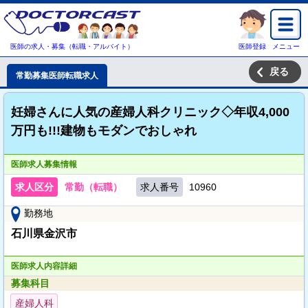
医師の求人・募集（転職・アルバイト）
医師登録
メニュー
戻る
常勤募集医師転職求人
妊婦さんに人気の産婦人科クリニック◇年収4,000
万円も!!!建物もモダンでおしゃれ
医師求人募集情報
求人区分
常勤（転職）
求人番号
10960
勤務地
石川県金沢市
医師求人内容詳細
募集科目
産婦人科