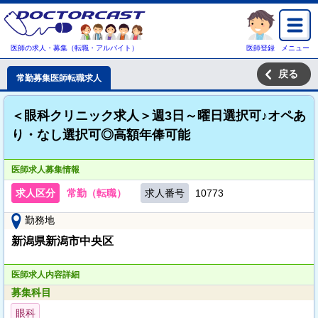
医師の求人・募集（転職・アルバイト）
医師登録
メニュー
戻る
常勤募集医師転職求人
＜眼科クリニック求人＞週3日～曜日選択可♪オペあ
り・なし選択可◎高額年俸可能
医師求人募集情報
求人区分
常勤（転職）
求人番号
10773
勤務地
新潟県新潟市中央区
医師求人内容詳細
募集科目
眼科