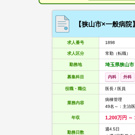
【狭山市×一般病院】
求人番号
1898
求人区分
常勤（転職）
勤務地
埼玉県狭山市
募集科目
内科
外科
役職・職位
医長 / 医員
病棟管理
業務内容
49名～：主治
年収
1,200万円 ～ 
週4.5日
勤務日数