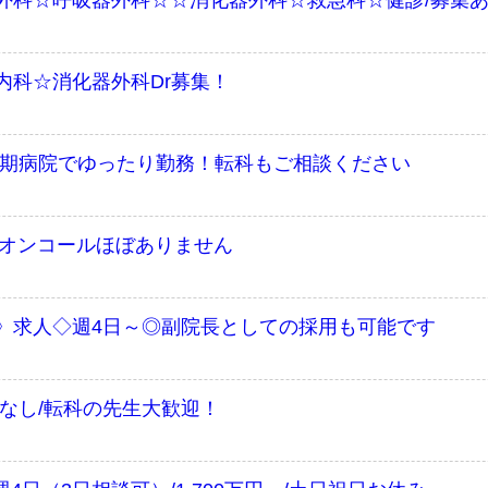
外科☆呼吸器外科☆☆消化器外科☆救急科☆健診/募集
内科☆消化器外科Dr募集！
復期病院でゆったり勤務！転科もご相談ください
円/オンコールほぼありません
》求人◇週4日～◎副院長としての採用も可能です
なし/転科の先生大歓迎！