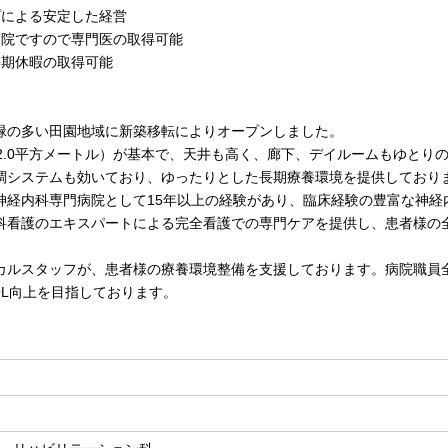
プによる安定した経営
病院ですので専門医の取得可能
長期休暇の取得可能
緑の多い田園地域に新築移転によりオープンしました。
42.0平方メートル）が基本で、天井も高く、廊下、デイルームもゆとり
調システムも効いており、ゆったりとした長期療養環境を提供しており
神経内科専門病院として15年以上の経験があり、臨床経験の豊富な神経
科看護のエキスパートによる完全看護での専門ケアを提供し、患者様の
カルスタッフが、患者様の療養環境整備を支援しております。病院職員
OL向上を目指しております。