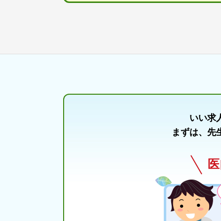
いい求
まずは、先
医