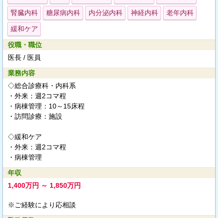
腎臓内科
糖尿病内科
内分泌内科
神経内科
老年内科
緩和ケア
役職・職位
医長 / 医員
業務内容
◇総合診療科・内科系
・外来：週2コマ程
・病棟管理：10～15床程
・訪問診療：施設
◇緩和ケア
・外来：週2コマ程
・病棟管理
年収
1,400万円 ～ 1,850万円
※ご経験により応相談