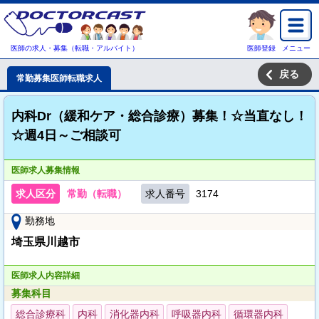
医師の求人・募集（転職・アルバイト）
医師登録
メニュー
戻る
常勤募集医師転職求人
内科Dr（緩和ケア・総合診療）募集！☆当直なし！
☆週4日～ご相談可
医師求人募集情報
求人区分
常勤（転職）
求人番号
3174
勤務地
埼玉県川越市
医師求人内容詳細
募集科目
総合診療科
内科
消化器内科
呼吸器内科
循環器内科