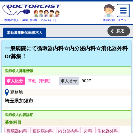
医師の求人・募集（転職・アルバイト）
医師登録
メニュー
戻る
常勤募集医師転職求人
一般病院にて循環器内科☆内分泌内科☆消化器外科
Dr募集！
医師求人募集情報
求人区分
常勤（転職）
求人番号
9027
勤務地
埼玉県加須市
医師求人内容詳細
募集科目
循環器内科
糖尿病内科
内分泌内科
外科
消化器外科