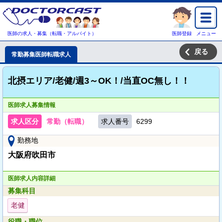
医師の求人・募集（転職・アルバイト）
医師登録
メニュー
戻る
常勤募集医師転職求人
北摂エリア/老健/週3～OK！/当直OC無し！！
医師求人募集情報
求人区分
常勤（転職）
求人番号
6299
勤務地
大阪府吹田市
医師求人内容詳細
募集科目
老健
役職・職位