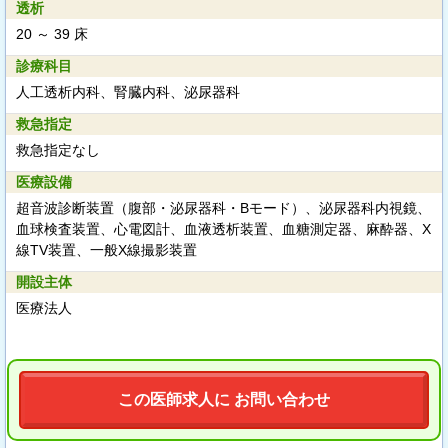
透析
20 ～ 39 床
診療科目
人工透析内科、腎臓内科、泌尿器科
救急指定
救急指定なし
医療設備
超音波診断装置（腹部・泌尿器科・Bモード）、泌尿器科内視鏡、
血球検査装置、心電図計、血液透析装置、血糖測定器、麻酔器、X
線TV装置、一般X線撮影装置
開設主体
医療法人
この医師求人に お問い合わせ