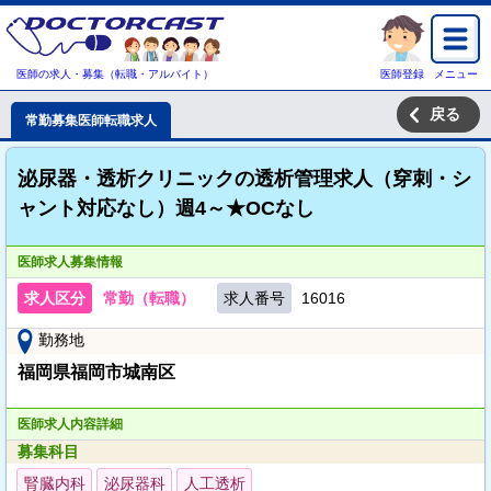
医師の求人・募集（転職・アルバイト）
医師登録
メニュー
戻る
常勤募集医師転職求人
泌尿器・透析クリニックの透析管理求人（穿刺・シ
ャント対応なし）週4～★OCなし
医師求人募集情報
求人区分
常勤（転職）
求人番号
16016
勤務地
福岡県福岡市城南区
医師求人内容詳細
募集科目
腎臓内科
泌尿器科
人工透析