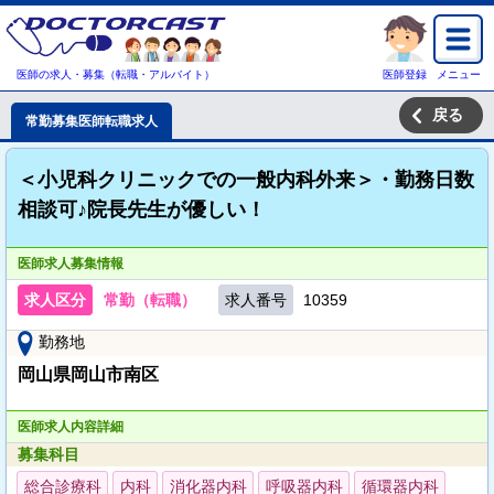
医師の求人・募集（転職・アルバイト）
医師登録
メニュー
戻る
常勤募集医師転職求人
＜小児科クリニックでの一般内科外来＞・勤務日数
相談可♪院長先生が優しい！
医師求人募集情報
求人区分
常勤（転職）
求人番号
10359
勤務地
岡山県岡山市南区
医師求人内容詳細
募集科目
総合診療科
内科
消化器内科
呼吸器内科
循環器内科