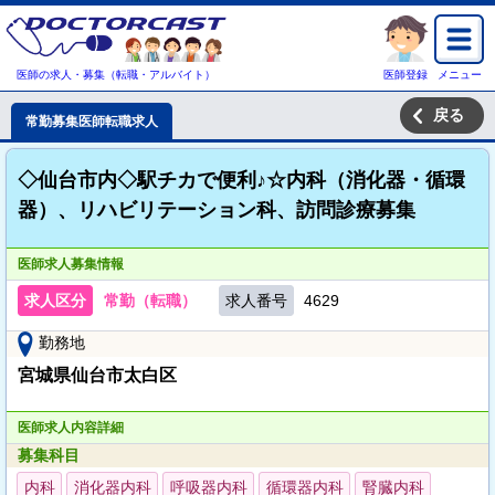
医師の求人・募集（転職・アルバイト）
医師登録
メニュー
戻る
常勤募集医師転職求人
◇仙台市内◇駅チカで便利♪☆内科（消化器・循環
器）、リハビリテーション科、訪問診療募集
医師求人募集情報
求人区分
常勤（転職）
求人番号
4629
勤務地
宮城県仙台市太白区
医師求人内容詳細
募集科目
内科
消化器内科
呼吸器内科
循環器内科
腎臓内科