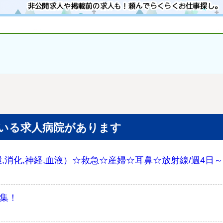
いる求人病院があります
,消化,神経,血液）☆救急☆産婦☆耳鼻☆放射線/週4日～
募集！