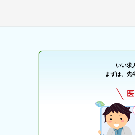
いい求
まずは、先
医