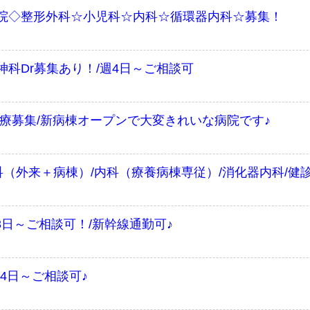
院◇整形外科☆小児科☆内科☆循環器内科☆募集！
科Dr募集あり！/週4日～ご相談可
療募集/新病棟オープンで大変きれいな病院です♪
（外来＋病棟）/内科（療養病棟専従）/消化器内科/健診
3日～ご相談可！/新幹線通勤可♪
4日～ご相談可♪