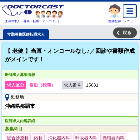
医師の求人・募集（転職・アルバイト）
医師登録
メニュー
戻る
常勤募集医師転職求人
【 老健 】当直・オンコールなし♪／回診や書類作成
がメインです！
医師求人募集情報
求人区分
常勤（転職）
求人番号
15631
勤務地
沖縄県那覇市
医師求人内容詳細
募集科目
総合診療科
内科
消化器内科
呼吸器内科
循環器内科