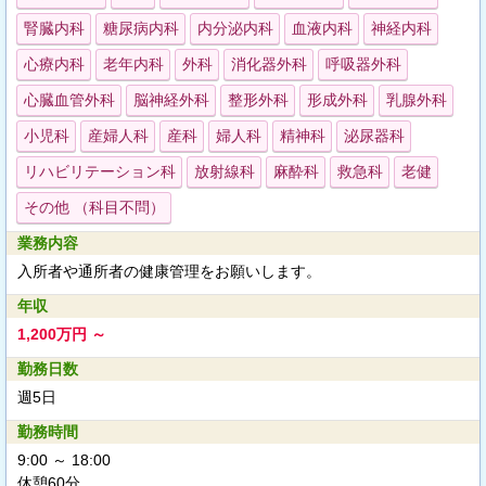
腎臓内科
糖尿病内科
内分泌内科
血液内科
神経内科
心療内科
老年内科
外科
消化器外科
呼吸器外科
心臓血管外科
脳神経外科
整形外科
形成外科
乳腺外科
小児科
産婦人科
産科
婦人科
精神科
泌尿器科
リハビリテーション科
放射線科
麻酔科
救急科
老健
その他 （科目不問）
業務内容
入所者や通所者の健康管理をお願いします。
年収
1,200万円 ～
勤務日数
週5日
勤務時間
9:00 ～ 18:00
休憩60分