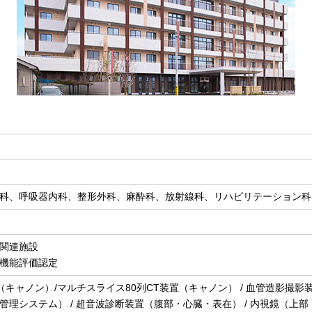
科、呼吸器内科、整形外科、麻酔科、放射線科、リハビリテーション科
関連施設
機能評価認定
キャノン）/マルチスライス80列CT装置（キャノン） / 血管造影撮影装
管理システム） / 超音波診断装置（腹部・心臓・表在） / 内視鏡（上