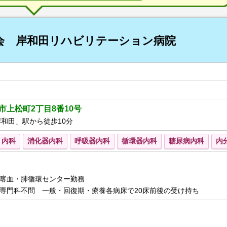
会 岸和田リハビリテーション病院
市上松町2丁目8番10号
岸和田」駅から徒歩10分
内科
消化器内科
呼吸器内科
循環器内科
糖尿病内科
内
喀血・肺循環センター勤務
専門科不問 一般・回復期・療養各病床で20床前後の受け持ち