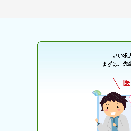
いい求
まずは、先
医