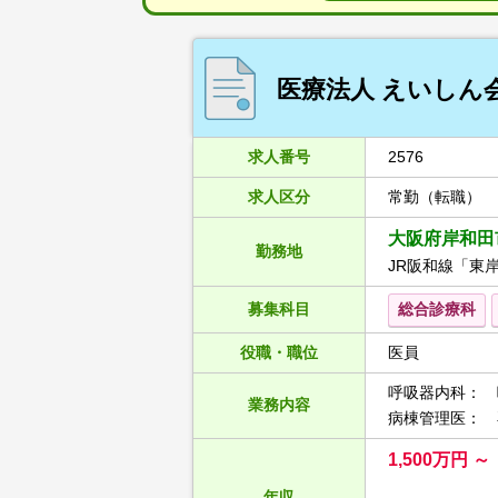
医療法人 えいしん
求人番号
2576
求人区分
常勤（転職）
大阪府岸和田
勤務地
JR阪和線「東
募集科目
総合診療科
役職・職位
医員
呼吸器内科： 
業務内容
病棟管理医： 
1,500万円 ～
年収