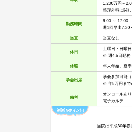
1,200万円～2,
整形外科に関し
9:00 ～ 17:00
勤務時間
週1回早出7:3
当直
当直なし
土曜日・日曜日
休日
※ 週4.5日勤務
休暇
年末年始、夏季
学会参加可能（
学会出席
※ 年8万円ま
オンコールあり
備考
電子カルテ
当院は平成30年