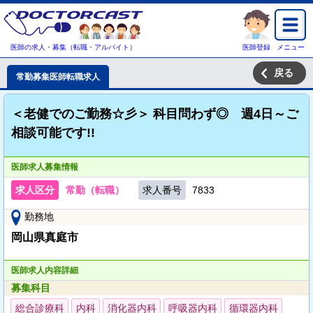
医師の求人・募集（転職・アルバイト）
医師登録
メニュー
戻る
常勤募集医師転職求人
＜老健でのご勤務☆彡＞ 科目問わず◎ 週4日～ご
相談可能です!!
医師求人募集情報
求人区分
常勤（転職）
求人番号
7833
勤務地
岡山県真庭市
医師求人内容詳細
募集科目
総合診療科
内科
消化器内科
呼吸器内科
循環器内科