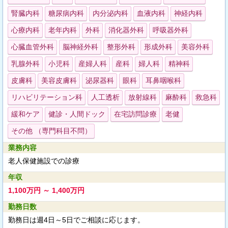
腎臓内科
糖尿病内科
内分泌内科
血液内科
神経内科
心療内科
老年内科
外科
消化器外科
呼吸器外科
心臓血管外科
脳神経外科
整形外科
形成外科
美容外科
乳腺外科
小児科
産婦人科
産科
婦人科
精神科
皮膚科
美容皮膚科
泌尿器科
眼科
耳鼻咽喉科
リハビリテーション科
人工透析
放射線科
麻酔科
救急科
緩和ケア
健診・人間ドック
在宅訪問診療
老健
その他 （専門科目不問）
業務内容
老人保健施設での診療
年収
1,100万円 ～ 1,400万円
勤務日数
勤務日は週4日～5日でご相談に応じます。