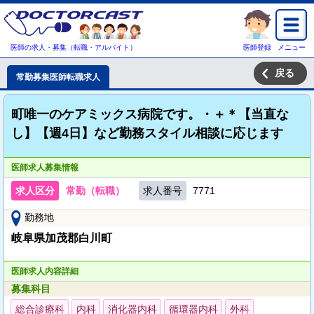
医師の求人・募集（転職・アルバイト）
医師登録
メニュー
戻る
常勤募集医師転職求人
町唯一のケアミックス病院です。・＋＊【当直な
し】【週4日】など勤務スタイル相談に応じます
医師求人募集情報
求人区分
常勤（転職）
求人番号
7771
勤務地
岐阜県加茂郡白川町
医師求人内容詳細
募集科目
総合診療科
内科
消化器内科
循環器内科
外科