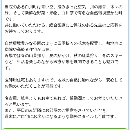
当院のある白川町は青い空、澄みきった空気、川の瀬音、木々の
緑、そして新鮮な野菜・果物、白川茶で有名な自然環境豊かな町
です。
共に働いていただける、総合医療にご興味のある先生のご応募を
お待ちしております。
自然環境豊かな公園のように四季折々の花木を配置し、敷地内に
病院や高齢者住宅が点在。
近場では春の山菜採り、夏の鮎かけ、秋の紅葉狩り、冬のスキー
など、生活を楽しみながら医療活動を展開できることも魅力で
す。
医師用住宅もありますので、地域の自然に触れながら、安心して
お勤めいただくことが可能です。
名古屋、岐阜よりもお車であれば、通勤圏としてお考えいただけ
ると思います。
また、平日のみ近隣にお部屋のご用意をさせていただき、
週末にご自宅にお戻りになるような勤務スタイルも可能です。