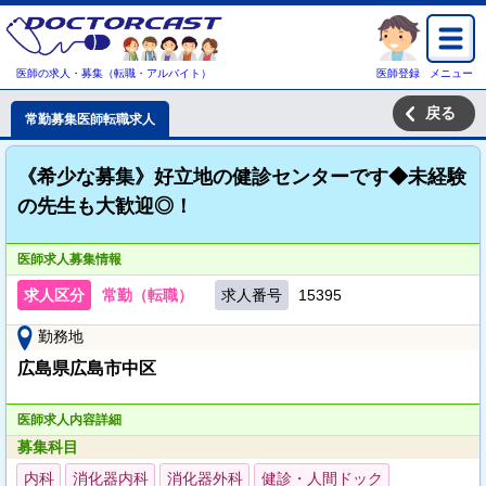
医師の求人・募集（転職・アルバイト）
医師登録
メニュー
戻る
常勤募集医師転職求人
《希少な募集》好立地の健診センターです◆未経験
の先生も大歓迎◎！
医師求人募集情報
求人区分
常勤（転職）
求人番号
15395
勤務地
広島県広島市中区
医師求人内容詳細
募集科目
内科
消化器内科
消化器外科
健診・人間ドック