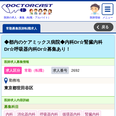
医師の求人・募集（転職・アルバイト）
医師登録
メニュー
戻る
常勤募集医師転職求人
◆都内のケアミックス病院◆内科Dr☆腎臓内科
Dr☆呼吸器内科Dr☆募集あり！
医師求人募集情報
求人区分
常勤（転職）
求人番号
2692
勤務地
東京都世田谷区
医師求人内容詳細
募集科目
内科
消化器内科
呼吸器内科
循環器内科
腎臓内科