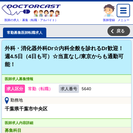
医師の求人・募集（転職・アルバイト）
医師登録
メニュー
戻る
常勤募集医師転職求人
外科・消化器外科Dr☆内科全般を診れるDr歓迎！
週4.5日（4日も可）☆当直なし/東京からも通勤可
能！
医師求人募集情報
求人区分
常勤（転職）
求人番号
5640
勤務地
千葉県千葉市中央区
医師求人内容詳細
募集科目