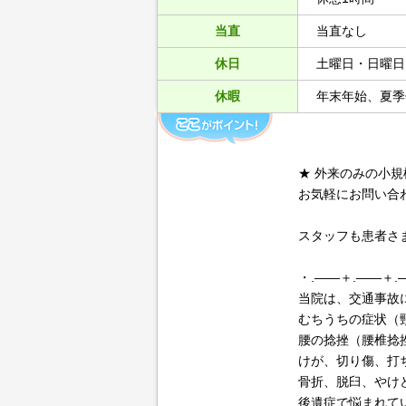
当直
当直なし
休日
土曜日・日曜日
休暇
年末年始、夏季
★ 外来のみの小
お気軽にお問い合
スタッフも患者さ
・.――＋.――＋.
当院は、交通事故
むちうちの症状（
腰の捻挫（腰椎捻
けが、切り傷、打
骨折、脱臼、やけ
後遺症で悩まれて