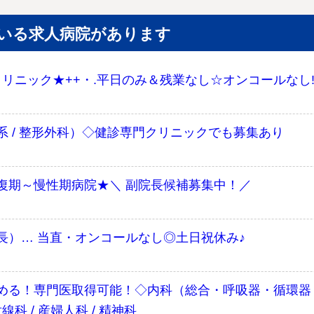
いる求人病院があります
リニック★++・.平日のみ＆残業なし☆オンコールなし!
 / 整形外科）◇健診専門クリニックでも募集あり
復期～慢性期病院★＼ 副院長候補募集中！／
長）… 当直・オンコールなし◎土日祝休み♪
る！専門医取得可能！◇内科（総合・呼吸器・循環器・糖
射線科 / 産婦人科 / 精神科