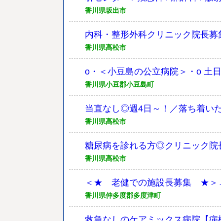
香川県坂出市
内科・整形外科クリニック院長募集
香川県高松市
o・＜小豆島の公立病院＞・o 土
香川県小豆郡小豆島町
当直なし◎週4日～！／落ち着い
香川県高松市
糖尿病を診れる方◎クリニック院長《外来
香川県高松市
＜★ 老健での施設長募集 ★＞→
香川県仲多度郡多度津町
救急なしのケアミックス病院【病