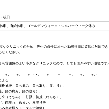
・祝日
休暇、有給休暇、ゴールデンウィーク・シルバーウィーク休み
規模なクリニックのため、先生の条件に沿った勤務形態に柔軟に対応でき
わせください。
まも雰囲気のよい小さなクリニックなので、とても働きやすい環境です♪
――＋.――＋.――＋.・・.――＋.――＋.――＋.――＋.――＋.・
による
頸椎捻挫、首の痛み、首の凝り、肩こり）、
挫、腰の痛み、腰の凝り）、
ち身（うちみ）、打撲、捻挫（ねんざ）、
ど、肉離れ、めまい、耳鳴り等
いる患者様をトータルで治療し、