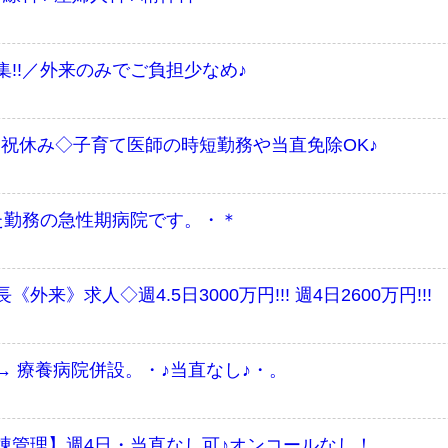
!!／外来のみでご負担少なめ♪
日祝休み◇子育て医師の時短勤務や当直免除OK♪
た勤務の急性期病院です。・＊
》求人◇週4.5日3000万円!!! 週4日2600万円!!!
 療養病院併設。・♪当直なし♪・。
棟管理】週4日・当直なし可♪オンコールなし！