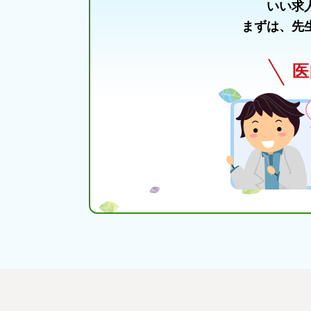
いい求
まずは、先
医