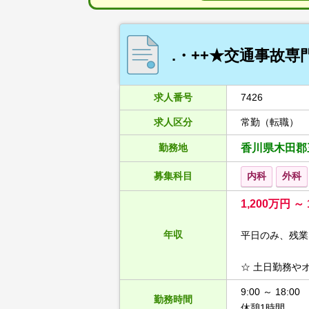
.・++★交通事故
求人番号
7426
求人区分
常勤（転職）
勤務地
香川県木田郡
募集科目
内科
外科
1,200万円 ～
年収
平日のみ、残業
☆ 土日勤務や
9:00 ～ 18:00
勤務時間
休憩1時間