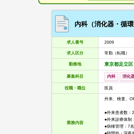
内科（消化器・循環
求人番号
2009
求人区分
常勤（転職）
勤務地
東京都足立区
募集科目
内科
消化
役職・職位
医員
外来、検査、O
●外来患者数：2
●外来診療体制
業務内容
●病棟管理：7
●時間外・深夜