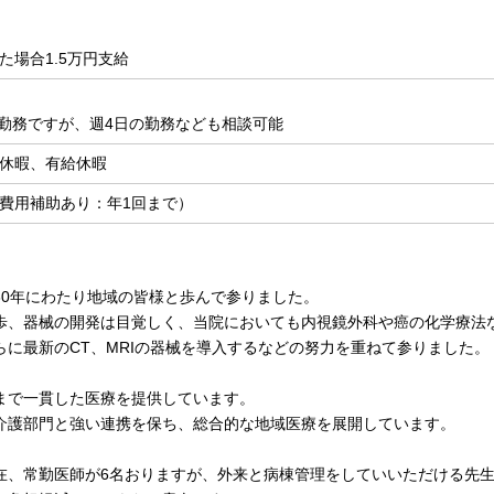
た場合1.5万円支給
日勤務ですが、週4日の勤務なども相談可能
休暇、有給休暇
費用補助あり：年1回まで）
30年にわたり地域の皆様と歩んで参りました。
歩、器械の開発は目覚しく、当院においても内視鏡外科や癌の化学療法
らに最新のCT、MRIの器械を導入するなどの努力を重ねて参りました。
まで一貫した医療を提供しています。
介護部門と強い連携を保ち、総合的な地域医療を展開しています。
在、常勤医師が6名おりますが、外来と病棟管理をしていいただける先