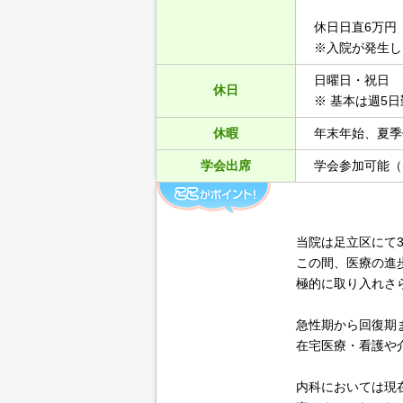
休日日直6万円
※入院が発生し
日曜日・祝日
休日
※ 基本は週5
休暇
年末年始、夏季
学会出席
学会参加可能（
当院は足立区にて
この間、医療の進
極的に取り入れさ
急性期から回復期
在宅医療・看護や
内科においては現