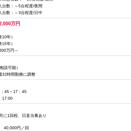
入台数：～5台程度/夜間
入台数：～3台程度/日中
2,000万円
験10年）
験15年）
800万円～
も相談可能）
週32時間勤務に調整
：45～17：45
17:00
カ月に1回程、日直当番あり
40,000円／回