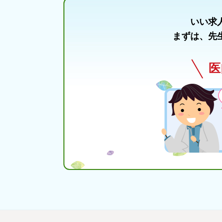
いい求
まずは、先
医