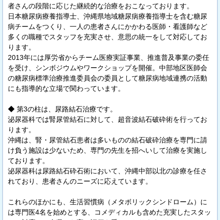
者さんの段階に応じた継続的な治療をおこなっております。
日本糖尿病療養指導士、沖縄県地域糖尿病療養指導士を含む糖尿
病チームをつくり、一人の患者さんにかかわる医師・看護師など
多くの職種でスタッフを充実させ、意思の統一をして対応してお
ります。
2013年には厚労省からチーム医療実証事業、推進普及事業の委任
を受け、シンボジウムやワークショップを開催。中部地区医師会
の糖尿病標準治療推進委員会の委員として糖尿病地域連携の活動
にも指導的な立場で関わっています。
◆ 第3の柱は、尿路結石治療です。
泌尿器科では腎尿管結石に対して、超音波結石破砕術を行ってお
ります。
沖縄は、腎・尿管結石患者は多いものの結石破砕治療を専門に請
け負う施設は少ないため、専門の先生を招へいして治療を実施し
ております。
泌尿器科は尿路結石砕石術において、沖縄中部以北の診療を任さ
れており、患者さんのニーズに応えています。
これらのほかにも、生活習慣病（メタボリックシンドローム）に
は専門医4名を始めとする、コメディカルも含めた充実したスタッ