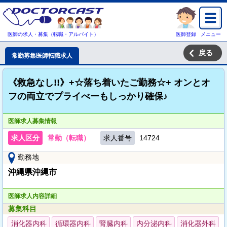
医師の求人・募集（転職・アルバイト）
医師登録
メニュー
戻る
常勤募集医師転職求人
《救急なし!!》+☆落ち着いたご勤務☆+ オンとオ
フの両立でプライべーもしっかり確保♪
医師求人募集情報
求人区分
常勤（転職）
求人番号
14724
勤務地
沖縄県沖縄市
医師求人内容詳細
募集科目
消化器内科
循環器内科
腎臓内科
内分泌内科
消化器外科