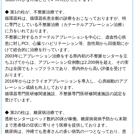
◆ 第1の柱が、不整脈治療です。
循環器科は、循環器疾患全般の診療をおこなっておりますが、特
に専門としている不整脈治療（カテーテルアブレーション治療）
に力をいれております。
不整脈に対するカテーテルアブレーションを中心に、虚血性心疾
患に対しPCI、心臓リハビリテーション等、急性期から回復期にか
けて総合的に治療を行っています。
2003年にアブレーション治療をする県内初の不整脈センターを立
ち上げてからは、アブレーション症例数は2,200例を超え、その実
力は全国でもトップクラスであり、県内外から高い評価を受けて
おります。
2016年からはクライオアブレーションを導入し、心房細動のアブ
レーション成績も向上しております。
循環器専門医研修関連施設、不整脈専門医研修関連施設の認定を
受けています。
◆ 第2の柱は、糖尿病治療です。
透析センターはベッド数約20床が稼働。糖尿病発病予防から末期
まで患者様の症状に寄りそう医療を提供しております。
糖尿病は、沖縄でも患者さんの多い病気の一つとなっており、患