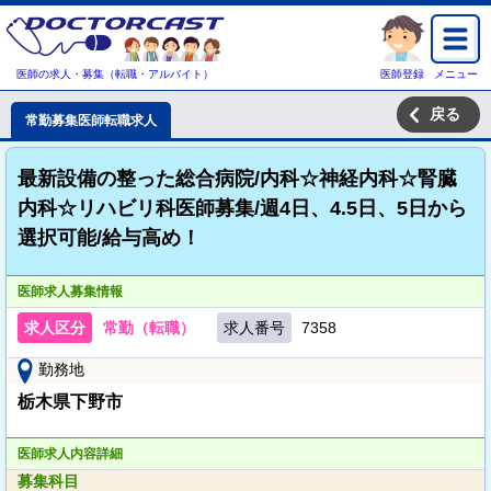
医師の求人・募集（転職・アルバイト）
医師登録
メニュー
戻る
常勤募集医師転職求人
最新設備の整った総合病院/内科☆神経内科☆腎臓
内科☆リハビリ科医師募集/週4日、4.5日、5日から
選択可能/給与高め！
医師求人募集情報
求人区分
常勤（転職）
求人番号
7358
勤務地
栃木県下野市
医師求人内容詳細
募集科目