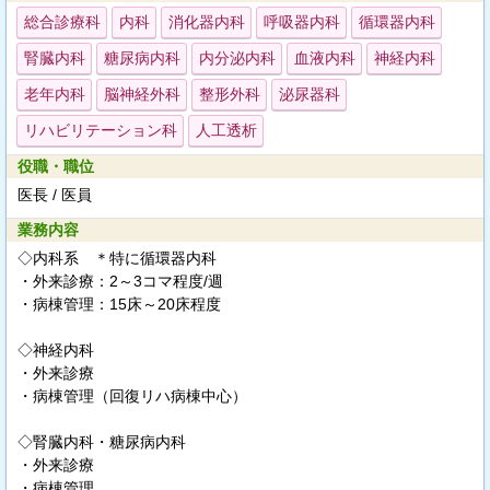
総合診療科
内科
消化器内科
呼吸器内科
循環器内科
腎臓内科
糖尿病内科
内分泌内科
血液内科
神経内科
老年内科
脳神経外科
整形外科
泌尿器科
リハビリテーション科
人工透析
役職・職位
医長 / 医員
業務内容
◇内科系 ＊特に循環器内科
・外来診療：2～3コマ程度/週
・病棟管理：15床～20床程度
◇神経内科
・外来診療
・病棟管理（回復リハ病棟中心）
◇腎臓内科・糖尿病内科
・外来診療
・病棟管理