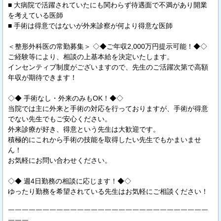
■ 大病院で活躍されていたにも関わらず待遇面で不満があり開業
を考えている医師
■ 手術は得意ではないが外来診察が何より得意な医師
＜整形外科医の常勤募集＞ ◇◆ご年収2,000万円提示可能！◆◇
ご経験等により、相談の上基本給を決定いたします。
インセンティブ制度がございますので、先生のご活躍次第で高額
年収が期待できます！
◇◆ 手術なし・外来のみもOK！◆◇
当院では主に外来と手術の対応を行っておりますが、手術が得意
でない先生でもご安心ください。
外来診療が好き、得意という先生は大歓迎です。
積極的にこれから手術の技能を取得したい先生でもかまいませ
ん！
お気軽にお問い合わせください。
◇◆ 週4日勤務の相談に応じます！◆◇
ゆったり勤務を希望されている先生はお気軽にご相談ください！
￣￣￣￣￣￣￣￣￣￣￣￣￣￣￣￣￣￣￣￣￣￣￣￣￣￣￣￣￣