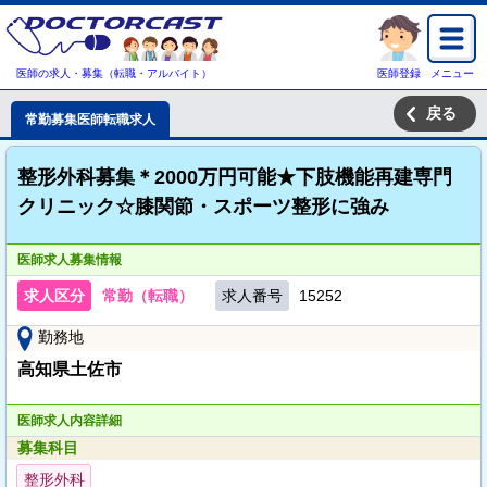
医師の求人・募集（転職・アルバイト）
医師登録
メニュー
戻る
常勤募集医師転職求人
整形外科募集＊2000万円可能★下肢機能再建専門
クリニック☆膝関節・スポーツ整形に強み
医師求人募集情報
求人区分
常勤（転職）
求人番号
15252
勤務地
高知県土佐市
医師求人内容詳細
募集科目
整形外科