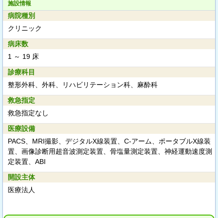
施設情報
病院種別
クリニック
病床数
1 ～ 19 床
診療科目
整形外科、外科、リハビリテーション科、麻酔科
救急指定
救急指定なし
医療設備
PACS、MRI撮影、デジタルX線装置、C-アーム、ポータブルX線装
置、画像診断用超音波測定装置、骨塩量測定装置、神経運動速度測
定装置、ABI
開設主体
医療法人