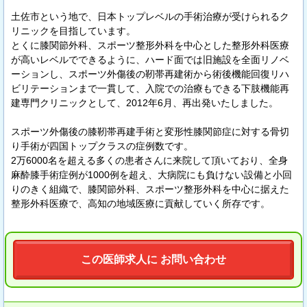
￣￣￣
土佐市という地で、日本トップレベルの手術治療が受けられるク
リニックを目指しています。
とくに膝関節外科、スポーツ整形外科を中心とした整形外科医療
が高いレベルでできるように、ハード面では旧施設を全面リノベ
ーションし、スポーツ外傷後の靭帯再建術から術後機能回復リハ
ビリテーションまで一貫して、入院での治療もできる下肢機能再
建専門クリニックとして、2012年6月、再出発いたしました。
スポーツ外傷後の膝靭帯再建手術と変形性膝関節症に対する骨切
り手術が四国トップクラスの症例数です。
2万6000名を超える多くの患者さんに来院して頂いており、全身
麻酔膝手術症例が1000例を超え、大病院にも負けない設備と小回
りのきく組織で、膝関節外科、スポーツ整形外科を中心に据えた
整形外科医療で、高知の地域医療に貢献していく所存です。
この医師求人に お問い合わせ